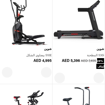
شوين
شوين
530i المطحنة
510E بيضاوي الشكل
AED 4,995
AED 5,396
AED 7,495
28%
ايقاف