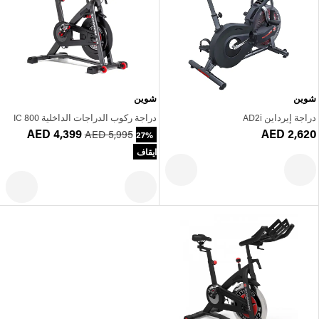
شوين
شوين
دراجة إيرداين AD2i
دراجة ركوب الدراجات الداخلية IC 800
AED 4,399
AED 2,620
AED 5,995
27%
ايقاف