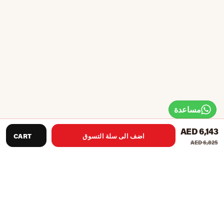
مساعدة
AED 6,143
اضف الى سلة التسوق
CART
AED 6,825
أداء عالي مضمون للتمارين المكثفة مع هذا crosstrainer. يسمح
نظامها المولد ذاتيًا بوضعه في أماكن بدون توصيل كهربائي.