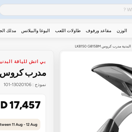
الوزن
مقاعد ورفوف
طاولات اللعب
اليوغا والبيلاتس
مدلك ال
نية مدرب كروس LK8150 G815BM
بي اتش للياقة البدني
مدرب كروس K8150 G815BM
نموذج :
13020106-101
D 17,457
tween 11 Aug - 12 Aug