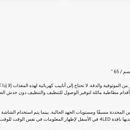
Body Solid LK الإهليلجي G815 أقصى قدر من الموثوقية والدقة. لا تحتاج إلى أنابيب كهربائية له
وق مستوى الأرضية مع أقدام مطاطية مائلة لتوفير الوصول للتنظيف والتنظيف دون خد
لمحددة مسبقًا ومستويات الجهد الحالية, بينما يتم استخدام الشاشة ال
رية / الميل ومعدل النبض.