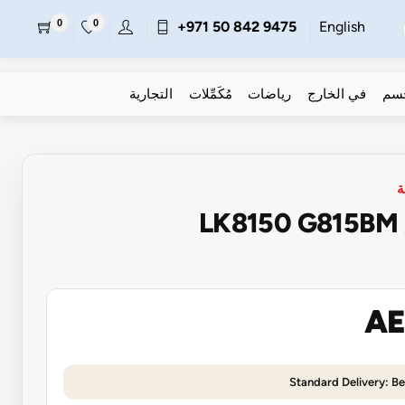
0
0
+971 50 842 9475
English
جسم
في الخارج
رياضات
مُكَمِّلات
التجارية
ة
L
AE
Standard Delivery: Be