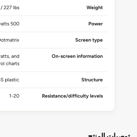
/ 227 lbs.
Weight
500 watts
Power
otmatrix
Screen type
watts, and
On-screen information
ol charts
S plastic
Structure
1-20
Resistance/difficulty levels
توصيات المنتج