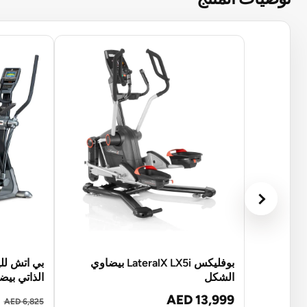
بوفليكس LateralX LX5i بيضاوي
بي اتش للي
الشكل
الذاتي بيضا
AED 13,999
AED 6,825