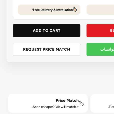
Free Delivery & Installation*
ADD TO CART
B
لواتساب
REQUEST PRICE MATCH
Price Match
🏷️
Seen cheaper? We will match it.
Fle