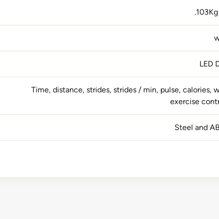
103Kg 
LED D
Time, distance, strides, strides / min, pulse, calories, 
exercise contr
Steel and AB