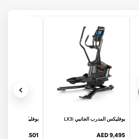
بوفليكس المدرب الجانبي LX3i
بوفليكس ماكس المد
AED 9,501
AED 9,495