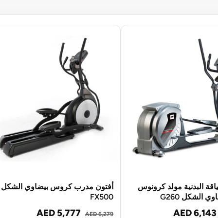
اقة البدنية مولد كرونوس
أفتون مدرب كروس بيضاوي الشكل
وي الشكل G260
FX500
AED 5,777
AED 6,143
AED 6,279