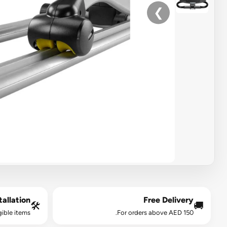
❯
allation*
Free Delivery
🛠️
🚚
gible items.
For orders above AED 150.