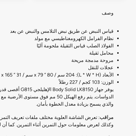
وصف
قياس النبض عن طريق نبض التلامس والنبض عن بعد
نظام الفرامل الكهرومغناطيسي مع مولد
الفولاذ الصلب قياس الثقيلة ملحومة آليًا
محامل ثقيلة
مروحة مدمجة مريحة
عجلات للنقل
الأبعاد (L * W * H): 204 سم / 80 ” x 79 سم / 31 ” x 165 سم / 65 ”
الوزن: 103 كجم / 227 رطلاً
يوفر جهاز 8150
الدواسات. يتم رفع الهيكل 50 مم ف
والذي يسمح بزيادة معدل الخطوة بأمان.
مراقب
: تعرض الشاشة العلوية مختلف ملفات تعريف التمرين ا
وكذلك لعرض معلومات حول التمرين أثناء التمرين. كما أن لديها نافذة 4LED في الأسفل لإظهار المعلومات في نفس الوقت للوقت والمسافة والسعرات الحرا