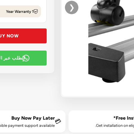
❮
1 Year Warranty
UY NOW
الطلب عبر ا
Buy Now Pay Later
Free Inst
💳
xible payment support available.
Get installation on eli