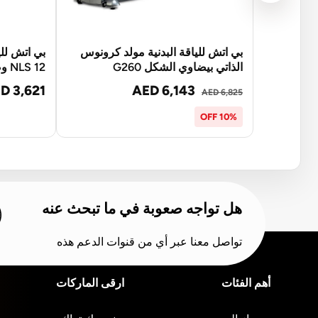
بي اتش للياقة البدنية مولد كرونوس
بي اتش للي
الذاتي بيضاوي الشكل G260
NLS 12 وضع مزدوج G2351
D 3,621
AED 6,143
AED 6,825
10% OFF
هل تواجه صعوبة في ما تبحث عنه
تواصل معنا عبر أي من قنوات الدعم هذه
أهم الفئات
ارقى الماركات