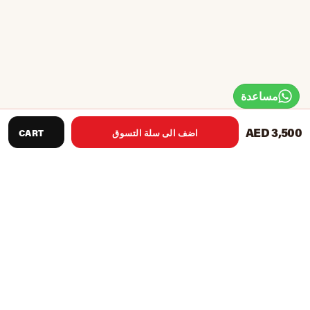
مساعدة
AED 3,500
اضف الى سلة التسوق
CART
حامل كرة سلة فاخر بالأبعاد التالية:
ارتفاع الحافة: 2.30 م إلى 3.05 ، تعديل مقبس اللولب
ريم ديا: 45 سم
مواد حافة ؛ 16 ملم من الصلب الصلب للخدمة الشاقة
المواد الصافية: نايلون مقاوم للطقس