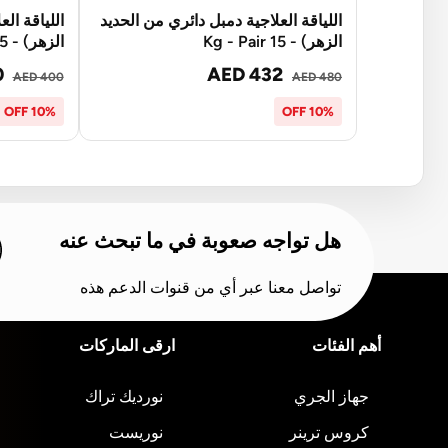
اللياقة العلاجية دمبل دائري من الحديد
اللياقة ال
الزهر) - 15 Kg - Pair
الزهر) - 12.5 Kg - Pair
0
AED 432
AED 400
AED 480
10% OFF
10% OFF
هل تواجه صعوبة في ما تبحث عنه
تواصل معنا عبر أي من قنوات الدعم هذه
أهم الفئات
ارقى الماركات
جهاز الجري
نورديك تراك
كروس ترينر
نوريست