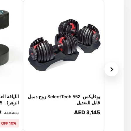
بوفليكس SelectTech 552i زوج دمبل
اللياقة ال
قابل للتعديل
الزهر) - 15 Kg - Pair
2
AED 3,145
AED 480
10% OFF