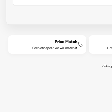
Price Match
🏷️
Seen cheaper? We will match it.
Fle
 تنفك.