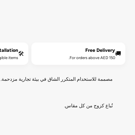
allation*
Free Delivery
🛠️
🚚
gible items.
For orders above AED 150.
مصممة للاستخدام المتكرر الشاق في بيئة تجارية مزدحمة. بف
تُباع كزوج من كل مقاس.