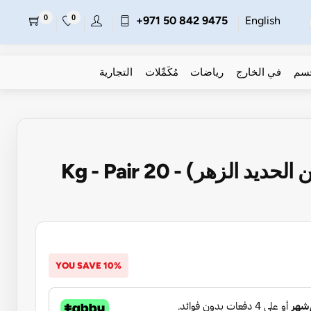
0
0
+971 50 842 9475
English
جسم
في الخارج
رياضات
مُكَمِّلات
التجارية
د الزهر) - 20 Kg - Pair
YOU SAVE 10%