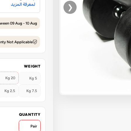
❮
tween 09 Aug - 10 Aug
nty Not Applicable
WEIGHT
20 Kg
5 Kg
2.5 Kg
7.5 Kg
QUANTITY
Pair