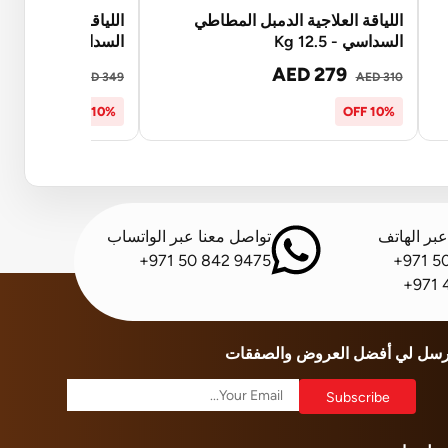
اللياقة العلاجية الدمبل المطاطي
اللياقة العلاجية ال
السداسي - 12.5 Kg
السداسي - 15 Kg
AED 314
AED 279
AED 349
AED 310
10% OFF
10% OFF
بر الهاتف
تواصل معنا عبر الواتساب
+971 50 842 9475
+971 5
+971 
رسل لي أفضل العروض والصفقات