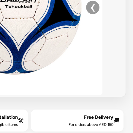
❯
allation*
Free Delivery
🛠️
🚚
gible items.
For orders above AED 150.