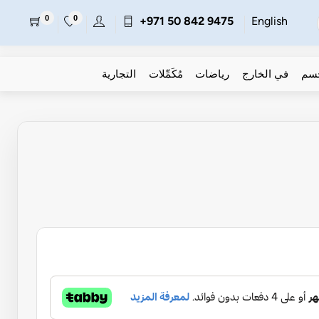
0
0
+971 50 842 9475
English
جسم
في الخارج
رياضات
مُكَمِّلات
التجارية