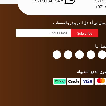
+971 50 842 9475
+971 5
+971 
رسل لي أفضل العروض والصفقات
تصل بنا
رق الدفع المقبولة