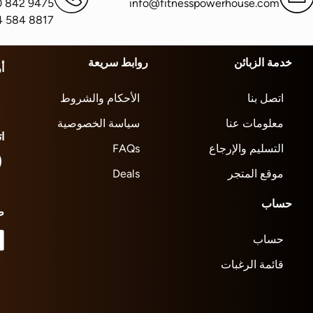
0 842 9475
info@fitnesspowerhouse.com
4 584 8817
خدمة الزبائن
روابط سريعة
أ
اتصل بنا
الأحكام والشروط
معلومات عنا
سياسة الخصوصية
ا
التسليم والإرجاع
FAQs
موقع المتجر
Deals
حساب
ط
حساب
قائمة الرغبات