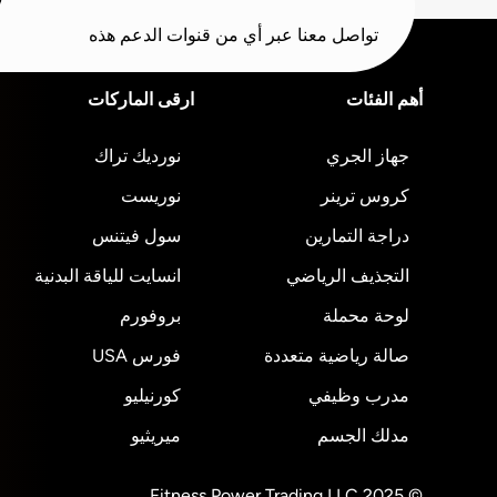
تواصل معنا عبر أي من قنوات الدعم هذه
أهم الفئات
ارقى الماركات
جهاز الجري
نورديك تراك
كروس ترينر
نوريست
دراجة التمارين
سول فيتنس
التجذيف الرياضي
انسايت للياقة البدنية
لوحة محملة
بروفورم
صالة رياضية متعددة
فورس USA
مدرب وظيفي
كورنيليو
مدلك الجسم
ميريثيو
© 2025 Fitness Power Trading LLC