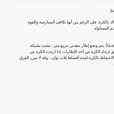
 الإمساك بالكرة. على الرغم من أنها تكافئ الممارسة والقوة
دم المساواة.
 تشوكبال فريقان من اثني عشر لاعبًا. يتم لعب هذه الرياضة في ملعب داخلي بقياس أربعين × عشرين مترًا (130 قدمًا × 65 قدمًا). يتم وضع إطار معدني مربع متر ، مثبت بشبكة
سجيل عن طريق ارتداد الكرة من أحد الإطارات. إذا ارتدت الكرة من
حتفاظ بالكرة لمدة أقصاها ثلاث ثوان ، وقد لا تمرر الفرق