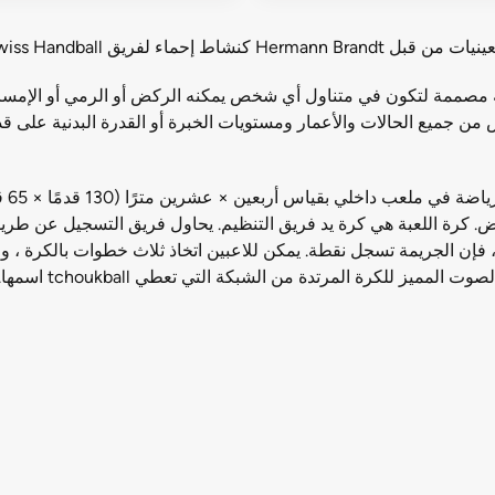
هي رياضة جماعية داخلية مصممة لتكون في متناول أي شخص يمكنه الركض أو الرمي أو
اص من جميع الحالات والأعمار ومستويات الخبرة أو القدرة البدنية على ق
يلعب
ط أساس بزاوية 55 درجة على الأرض. كرة اللعبة هي كرة يد فريق التنظيم. يحاول فريق الت
فإن الجريمة تسجل نقطة. يمكن للاعبين اتخاذ ثلاث خطوات بالكرة ، والا
مميز للكرة المرتدة من الشبكة التي تعطي tchoukball اسمها.