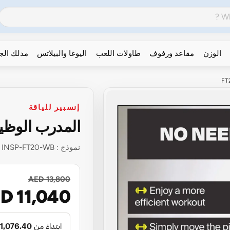
الوزن
مقاعد ورفوف
طاولات اللعب
اليوغا والبيلاتس
مدلك ال
إنسبير للياقة
المدرب الوظيفي
نموذج :
INSP-FT20-WB
AED 13,800
D 11,040