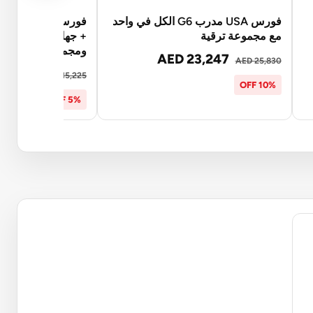
فورس USA مدرب G6 الكل في واحد
مع مجموعة ترقية
+ جهاز ضغط الأرجل/
ومجموعة الترقية
AED 23,247
AED 25,830
14,465
AED 15,225
10% OFF
5% OFF