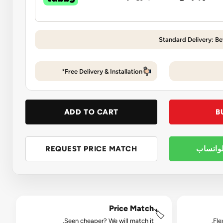
Standard Delivery: Be
Free Delivery & Installation*
ADD TO CART
B
لواتساب
REQUEST PRICE MATCH
Price Match
🏷️
Seen cheaper? We will match it.
Fle