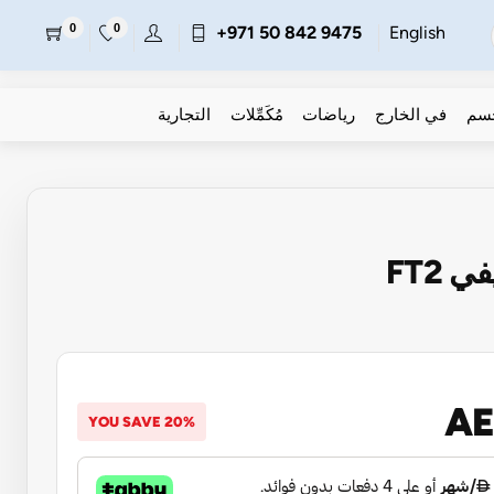
0
0
+971 50 842 9475
English
جسم
في الخارج
رياضات
مُكَمِّلات
التجارية
 FT2
AE
YOU SAVE 20%