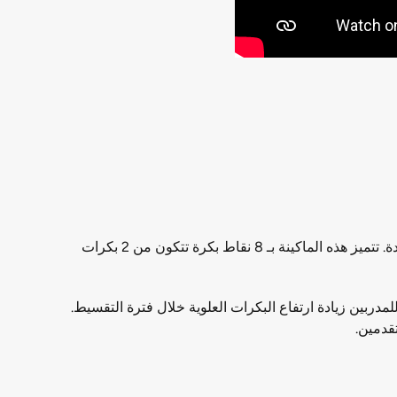
يمزج Inspire Fitness FT2 Functional Trainer بين جودة المدرب الوظيفي وآلة سميث المجانية ، ويقدم حلول تدريب وظيفية فريدة. تتميز هذه الماكينة بـ 8 نقاط بكرة تتكون من 2 بكرات
بين الوظيفيين التقليديين. أيضا ، يمكن للمدربين زيادة ارتفاع البكرات العلوية خلال فترة التقسيط.