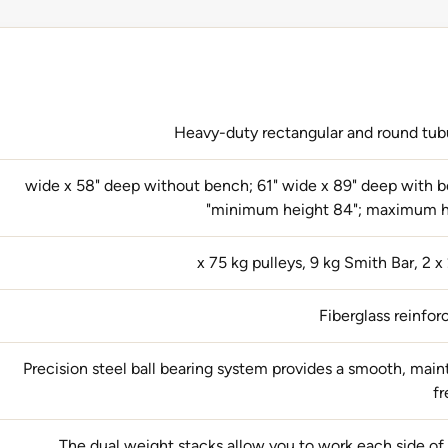
Heavy-duty rectangular and round tubu
61" wide x 58" deep without bench; 61" wide x 89" deep with 
minimum height 84"; maximum he
Fiberglass reinfor
Precision steel ball bearing system provides a smooth, mai
fr
The dual weight stacks allow you to work each side of