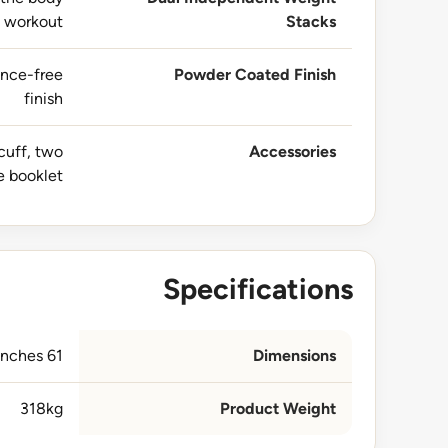
d workout
Stacks
ance-free
Powder Coated Finish
finish
 cuff, two
Accessories
e booklet
Specifications
61 W x 58 L x 89 H inches
Dimensions
318kg
Product Weight