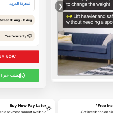
❮
tween 10 Aug - 11 Aug
1 Year Warranty
UY NOW
الطلب عبر ا
Buy Now Pay Later
Free Inst
💳
xible payment support available.
Get installation on eli