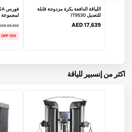
اللياقة الدافعة بكرة مزدوجة قابلة
للتعديل IT9530
لمجموعة 
AED 17,639
AED 48,300
10% OFF
اكثر من إنسبير للياقة