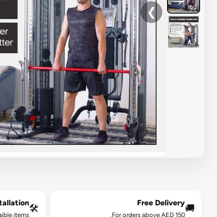
❯
allation*
Free Delivery
🛠️
🚚
gible items.
For orders above AED 150.