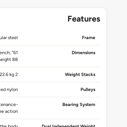
Features
lar steel
Frame
bench;
Dimensions
ight 88"
2 x 75 kg pulleys, 9 kg Smith Bar, 2 x 22.6 kg
Weight Stacks
ced nylon
Pulleys
ntenance-
Bearing System
ee action
 the body
Dual Independent Weight