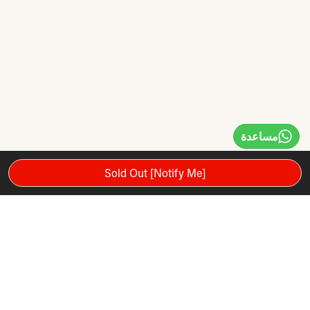
مساعدة
Sold Out [Notify Me]
تم تصميم Md Buddy Ab Wheel لتطوير قوة أساسية كاملة ، وهو
إضافة رائعة للتدريب الأساسي التقليدي. تسمح لك العجلة بأداء ‘
التدحرج ’ ، وتشرك العجلة النواة بأكملها بمقابض رغوية مبطنة
وقبضة مطاطية محكم للراحة والاستقرار.