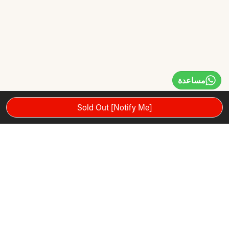
مساعدة
Sold Out [Notify Me]
يستوعب MD Buddy Barbell Rack سهولة الوصول إلى 5 قطع من
الحديد مع تصميم الطبقة الأمثل الذي يسمح بسهولة تحميل وتفريغ
الأوزان.
يحمل 5 باربل
إطار عالي