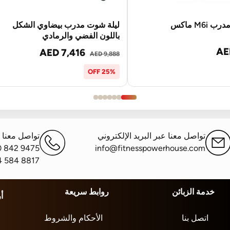
M6i ماكس
ليلة شوت مدرب بيضاوي الشكل
باللون الفضي والرمادي
AE
AED 7,416
AED 9,888
25% OFF
تواصل معنا عبر البريد الإلكتروني
تواصل معنا ع
0 842 9475
info@fitnesspowerhouse.com
4 584 8817
خدمة الزبائن
روابط سريعة
أ
اتصل بنا
الأحكام والشروط