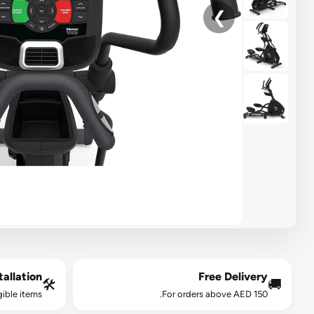
❯
allation*
Free Delivery
🛠️
🚚
gible items.
For orders above AED 150.