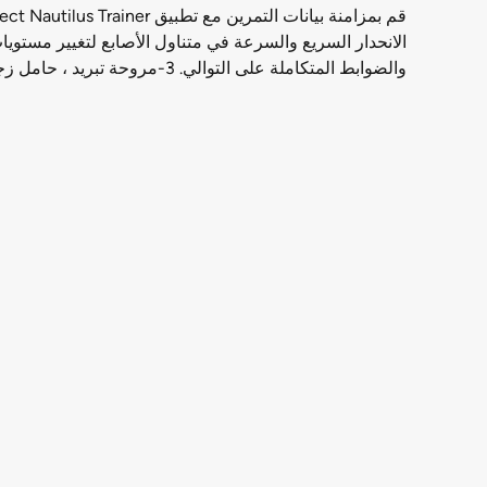
الانحدار السريع والسرعة في متناول الأصابع لتغيير مستويا
والضوابط المتكاملة على التوالي. 3-مروحة تبريد ، حامل زجاجة ماء ، رف وسائط ، منفذ شحن USB وعجلات نقل ميزات مدمجة.