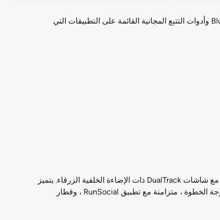
تم تصميم E628 للمنافسين الجادين الذين يتطلعون إلى تحسين لعبتهم ، وهو مليء بالعشرات من البرامج التدريبية, اتصال Bluetooth وأدوات التتبع المجانية القائمة على التطبيقات التي
تم تجهيز الميزة الرئيسية في Nautilus E628 Elliptical بعدد من برامج التمرين ، وهي وحدة تحكم إمالة SightLine القابلة للتعديل مع شاشات DualTrack ذات الإضاءة الخلفية الزرقاء. يتميز
أيضًا بمستويات مقاومة متغيرة ، وتتبع مقاييس العمل ، واتصال Bluetooth ، ومقاود متعددة المواضع ، ومنحدر آلي ، وقضبان مزدوجة الخطوة ، متزامنة مع تطبيق RunSocial ، وقطار