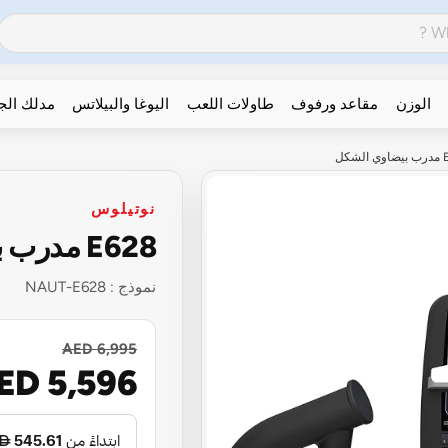
الوزن
مقاعد ورفوف
طاولات اللعب
اليوغا والبيلاتس
مدلك ال
نوتيلوس
E628 مدرب بيضاوي الشكل
نموذج :
NAUT-E628
AED 6,995
ED 5,596