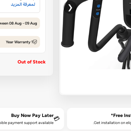
❮
tween 08 Aug - 09 Aug
1 Year Warranty
Out of Stock
Buy Now Pay Later
Free Inst
💳
xible payment support available.
Get installation on eli