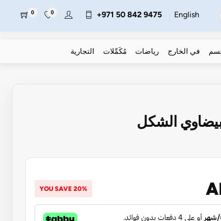
0
0
+971 50 842 9475
English
جسم
في الخارج
رياضات
مُكَمِّلات
التجارية
A
YOU SAVE 20%