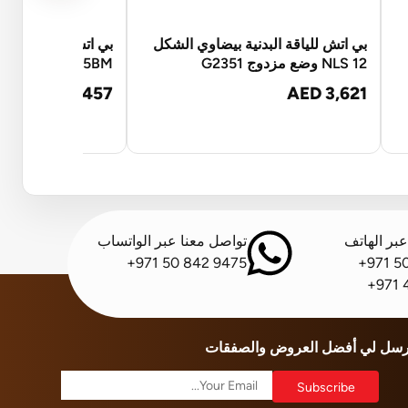
بي اتش للياقة البدنية بيضاوي الشكل
بي اتش للياقة الب
NLS 12 وضع مزدوج G2351
LK8150 G815BM
AED 17,457
AED 3,621
بر الهاتف
تواصل معنا عبر الواتساب
+971 50 842 9475
+971 5
+971 
رسل لي أفضل العروض والصفقات