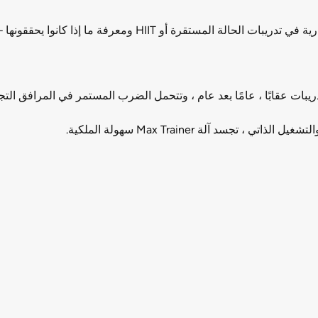
للتقدم, يمكن للممارسين تحديد أهداف حرق السعرات الحرارية في تد
سد آلة Max Trainer سهولة الملكية.