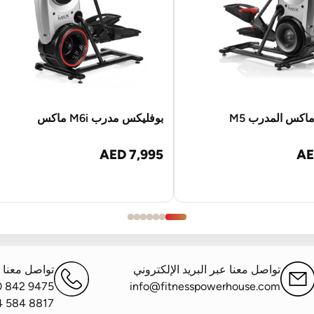
اكس المدرب M5
بوفليكس مدرب M6i ماكس
AED 7,995
AE
تواصل معنا عبر البريد الإلكتروني
تواصل معنا ع
0 842 9475
info@fitnesspowerhouse.com
4 584 8817