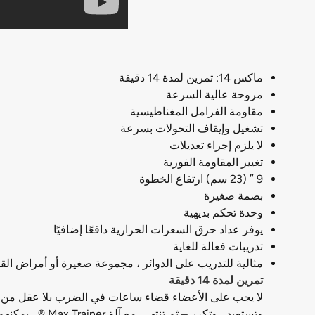
ماكس 14: تمرين لمدة 14 دقيقة
مروحة عالية السرعة
مقاومة الفرامل المغناطيسية
تشغيل وإيقاف التحولات بسرعة
لا يلزم إجراء تعديلات
تغيير المقاومة الفورية
9 ″ (23 سم) ارتفاع الخطوة
بصمة صغيرة
وحدة تحكم بديهية
يوفر عداد حرق السعرات الحرارية دافعًا إضافيًا
تدريبات فعالة للغاية
مثالية للتدريب على الدوائر ، مجموعة صغيرة أو أمراض ال
تمرين لمدة 14 دقيقة
وتستعيد ، وتكرر – ثم تنتهي. مع آلة Max Trainer ® ، يمكنهم الاستفادة من حرق السعرات الحرارية المثالية ، وتفجير الدهون وتكييفها – في أقل وقت ممكن!