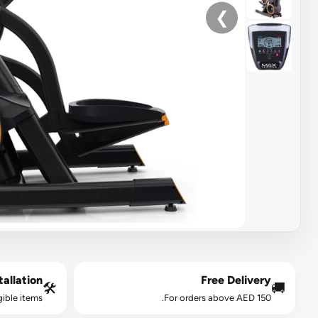
❯
allation*
Free Delivery
🛠️
🚚
gible items.
For orders above AED 150.