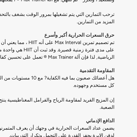
ترحب التمارين التي يتم تشغيلها بمرور الوقت بشغف بالتحد
المزيد من التمارين.
حرق السعرات الحرارية أكبر وأسرع
تم تصميم تمرين val
على مدى فترة زم
الرياضية, لذا فإن آلة Max Trainer ® تعمل على تحسين كفاءة التمرين وفعاليته حتى يتمكن المتمرنون من الوصول إلى أهدافهم بشكل أسرع.
المقاومة التقدمية
كل مستخدم وجهوده.
إن المزيج الفريد لمقاومة الرياح والفرامل المغناطيسية ينت
الصعبة.
الدافع الإدماني
يضمن عداد السعرات الحرارية في وجهك أن يعرف المتمرنو
لدفن الإبرة يحفز القدرة على التحمل وتكرار التدريبات.