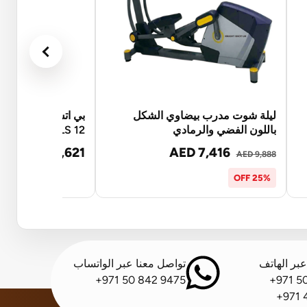
ليلة شوت مدرب بيضاوي الشكل
بي اتش للياقة البد
باللون الفضي والرمادي
NLS 12 وضع مزدوج G2351
AED 3,621
AED 7,416
AED 9,888
25% OFF
بر الهاتف
تواصل معنا عبر الواتساب
+971 50 842 9475
+971 5
+971 