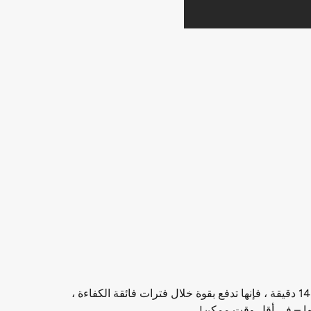
لا يجب على الأعضاء قضاء ساعات في الضرب بلا عقل من خلال جلسات القلب واحتكار المعدات. مع تمارين Max Trainer ® لمدة 14 دقيقة ، فإنها تدفع بقوة خلال فترات فائقة الكفاءة ،