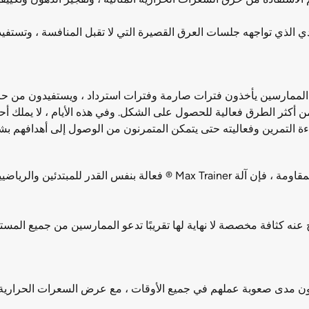
ي الذي تواجهه جلسات العرق القصيرة التي لا تقبل المنافسة ، وتستفيد
Max Inter على أنه HIIT ، مما يعني أن الممارسين يأخذون فترات صارمة وفترات استرداد ،
نية قصيرة. وقد ثبت أن HIIT هي واحدة من أكثر الطرق فعالية للحصول على الشكل. وفي هذه ا
هل أعضائك صعبون بما فيه الكفاية? مع 10 مستويات من المقاومة ، فإن آلة r
ج عنه كثافة مخصصة لا نهاية لها تقريبًا تدعو الممارسين من جميع المست
ن مدى صعوبة عملهم في جميع الأوقات ، مع عرض السعرات الحرارية ا