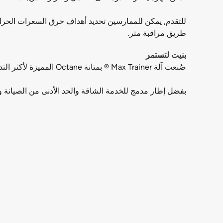
طريق مراقبة متر.
بنيت لتستمر
صُنعت آلة Max Trainer ® بمتانة Octane المميزة لأكثر التدريبات عقابًا ، عامًا بعد عام ، وتتحمل الضرب المستمر في المرافق التجارية المزدحمة بأداء موثوق.
بفضل إطار مدمج للخدمة الشاقة والحد الأدنى من الصيانة والتشغيل الذاتي ، تج