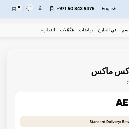
0
0
+971 50 842 9475
English
جسم
في الخارج
رياضات
مُكَمِّلات
التجارية
اكس ماكس
AE
Standard Delivery: Be