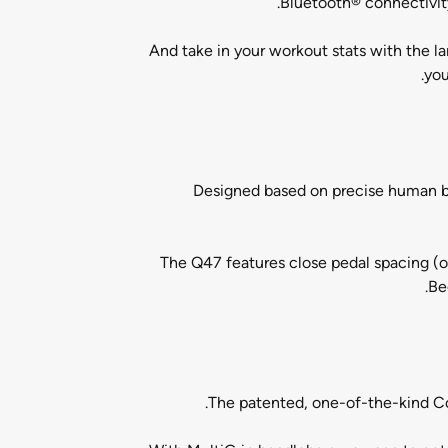
Bluetooth® connectivit
And take in your workout stats with the la
you
Designed based on precise human b
The Q47 features close pedal spacing (on
Be
The patented, one-of-the-kind Co