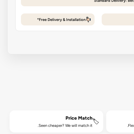
Standard Delivery: Be
Free Delivery & Installation*
Price Match
🏷️
Seen cheaper? We will match it.
Fle