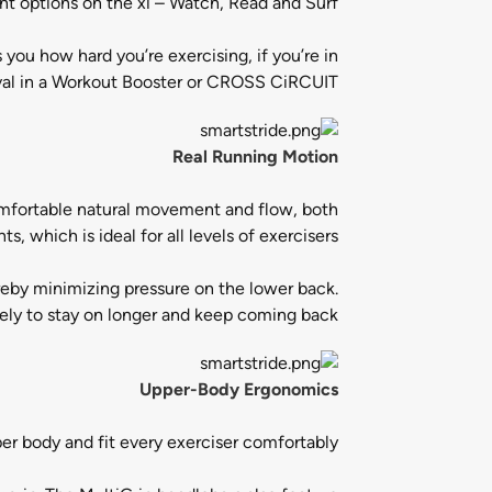
 options on the xi – Watch, Read and Surf.
 you how hard you’re exercising, if you’re in
rval in a Workout Booster or CROSS CiRCUIT.
Real Running Motion
mfortable natural movement and flow, both
, which is ideal for all levels of exercisers.
ereby minimizing pressure on the lower back.
ely to stay on longer and keep coming back.
Upper-Body Ergonomics
r body and fit every exerciser comfortably.