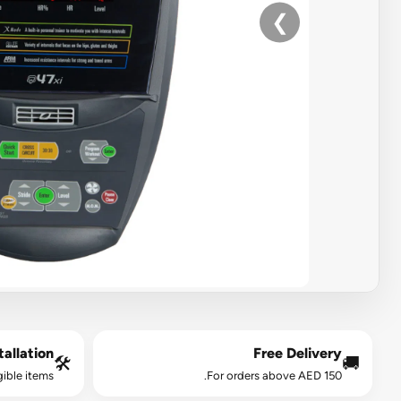
❯
allation*
Free Delivery
🛠️
🚚
gible items.
For orders above AED 150.