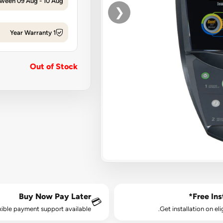
tween 09 Aug - 10 Aug
❮
1 Year Warranty
Out of Stock
Buy Now Pay Later
Free Inst
💳
xible payment support available.
Get installation on eli