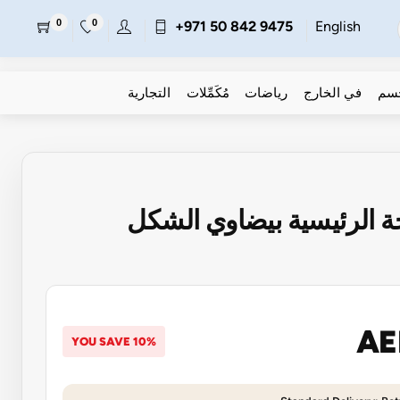
0
0
+971 50 842 9475
English
جسم
في الخارج
رياضات
مُكَمِّلات
التجارية
AE
YOU SAVE 10%