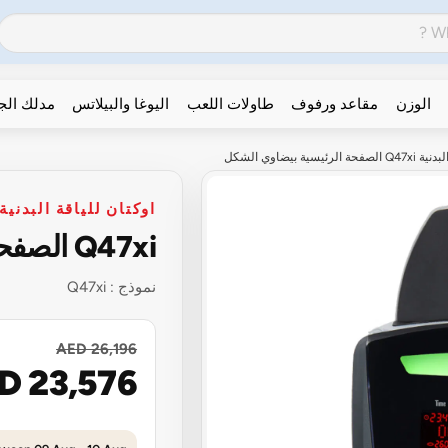
الوزن
مقاعد ورفوف
طاولات اللعب
اليوغا والبيلاتس
مدلك ال
ئيسية بيضاوي الشكل
اوكتان للياقة البدنية
Q47xi الصفحة الرئيسية بيضاوي الشكل
نموذج :
Q47xi
AED 26,196
D 23,576