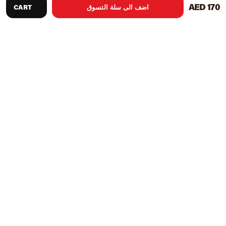
AED 170
اضف الى سلة التسوق
CART
OPRO Power-Fit - Urban Dark Mouthguard لدينا Power-Fit
Urban pouthguard يأتي الأزرق الداكن / الأبيض. ستتيح لك هذه
التصاميم الغريبة والرائعة إظهار أسلوبك مع غزو العدو في نفس
الوقت. ال...
توصيات المنتج