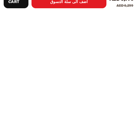
اضف الى سلة التسوق
CART
AED 6,299
اجلب الفخامة والفئة إلى منزلك مع طاولة البلياردو. تجتمع هذه
الجوانب لتشكيل طاولة مصنوعة بشكل جميل. تتميز الطاولة أيضًا
بسطح لعب Accuslate مقاس بوصة واحدة ومصدات مطاطية
K66 ، مما يسمح باللعب بشكل أفضل. ستقوم هذه الطاولة المذهلة
بتلميع أي غرفة ألعاب منزلية وإجراءات. تصميم جميل وأداء دقيق.
ميزات المنتج:
المواد: الخشب
يشمل:
الكرة Billiard Cue
بيليارد جديلة الطباشير
مثلث البلياردو