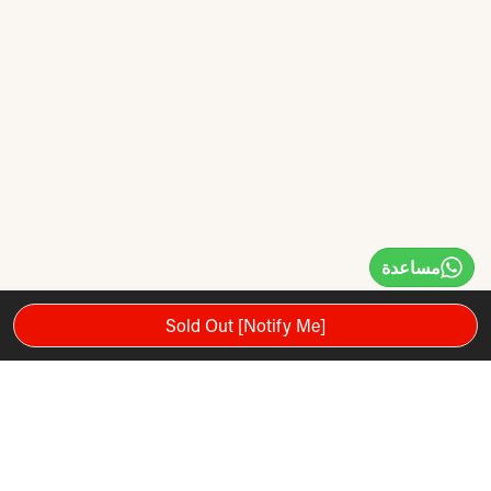
مساعدة
Sold Out [Notify Me]
سواء كنت تلعب تنس الطاولة كرياضة ترفيهية أو بشكل احترافي ،
فإن طاولة تنس الطاولة الخارجية المعتمدة من CEN من Stag توفر