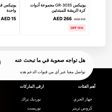
يونيكس GR-303S مجموعة أدوات
يونيكس قب
كرة الريشة للمبتدئين
واحدة
AED 15
AED 266
AED 313
15% OFF
هل تواجه صعوبة في ما تبحث عنه
تواصل معنا عبر أي من قنوات الدعم هذه
أهم الفئات
ارقى الماركات
جهاز الجري
نورديك تراك
كروس ترينر
نوريست