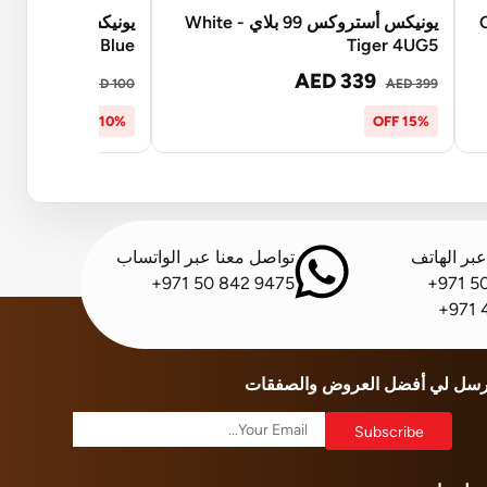
Cher
يونيكس أستروكس 99 بلاي - White
Blue
Tiger 4UG5
AED 90
AED 339
AED 100
AED 399
10% OFF
15% OFF
بر الهاتف
تواصل معنا عبر الواتساب
+971 50 842 9475
+971 5
+971 
رسل لي أفضل العروض والصفقات