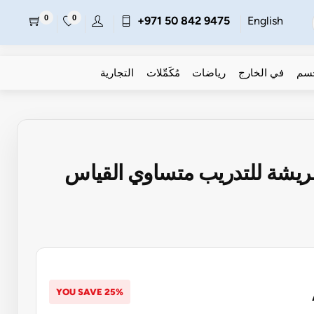
0
0
+971 50 842 9475
English
جسم
في الخارج
رياضات
مُكَمِّلات
التجارية
يشة للتدريب متساوي القياس
YOU SAVE 25%