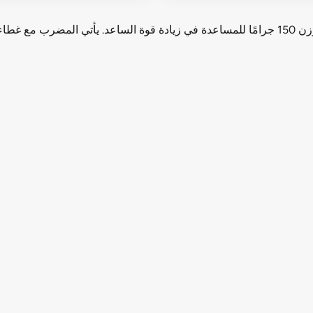
Yonex Isometric TR0 هو مضرب تدريب مرجح بمتوسط وزن 150 جرامًا للمساعدة في زيادة قوة