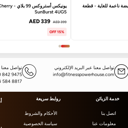
ضة ناعمة للغاية - قطعة
يونيكس أستروكس 99 بلاي - ry
SunBurst 4UG5
AED 339
AED 399
15% OFF
تواصل معنا عبر البريد الإلكتروني
تواصل معنا ع
0 842 9475
info@fitnesspowerhouse.com
4 584 8817
خدمة الزبائن
روابط سريعة
أ
اتصل بنا
الأحكام والشروط
معلومات عنا
سياسة الخصوصية