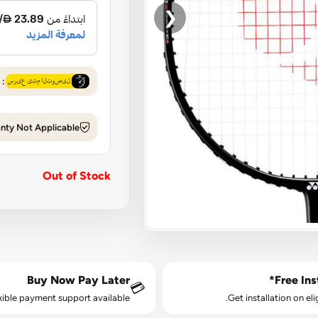
❮
: 10 Aug - 11 Aug
nty Not Applicable
Out of Stock
Buy Now Pay Later
Free Inst
💳
xible payment support available.
Get installation on eli