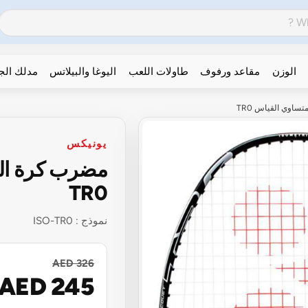
الوزن
مقاعد ورفوف
طاولات اللعب
اليوغا والبيلاتس
مدلك ال
اوي القياس TR0
يونيكس
مضرب كرة الر
TR0
نموذج :
ISO-TR0
AED 326
AED 245