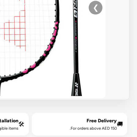
❯
allation*
Free Delivery
🛠️
🚚
gible items.
For orders above AED 150.