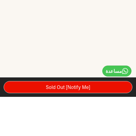
مساعدة
Sold Out [Notify Me]
مضرب تنس الريشة Yonex Nanoflare Drive هو أحد مضارب
سلسلة Nanoflare من Yonex.
تم تصميم مضرب كرة الريشة هذا خصيصًا للاعبين المبتدئين