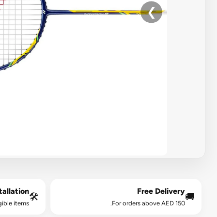
❯
allation*
Free Delivery
🛠️
🚚
gible items.
For orders above AED 150.