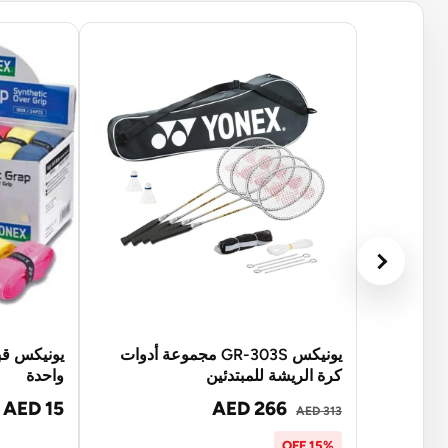
يونيكس GR-303S مجموعة أدوات
يونيكس قب
كرة الريشة للمبتدئين
واحدة
AED 15
AED 266
AED 313
15% OFF