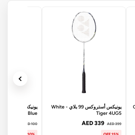
Cher
يونيكس أستروكس 99 بلاي - White
Blue
Tiger 4UG5
AED 90
AED 339
AED 100
AED 399
10% OFF
15% OFF