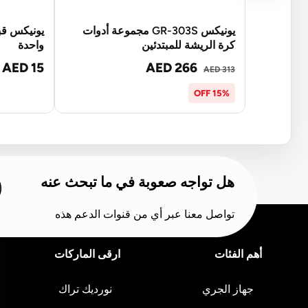
يونيكس GR-303S مجموعة أدوات
يونيكس قب
كرة الريشة للمبتدئين
واحدة
AED 15
AED 266
AED 313
15% OFF
هل تواجه صعوبة في ما تبحث عنه
تواصل معنا عبر أي من قنوات الدعم هذه
أهم الفئات
ارقى الماركات
جهاز الجري
نورديك تراك