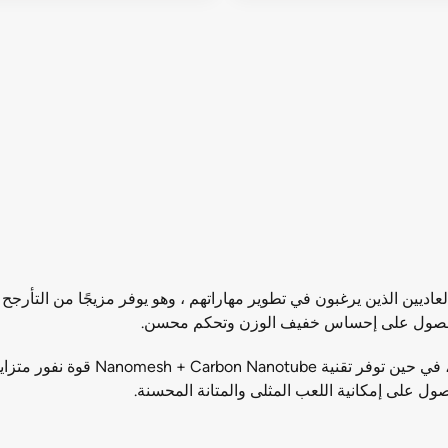
ب كرة الريشة Yonex Nanoray 9 للاعبين العاديين الذين يرغبون في تطوير مهاراتهم ، وهو يوفر
يؤدي استخدام تقنية Aero Frame إلى تق