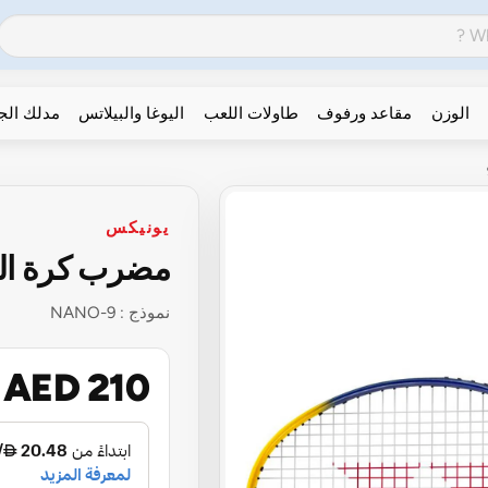
الوزن
مقاعد ورفوف
طاولات اللعب
اليوغا والبيلاتس
مدلك ال
يونيكس
مضرب كرة الري
نموذج :
NANO-9
AED 210