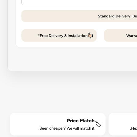
Standard Delivery: Be
Free Delivery & Installation*
Warra
Price Match
🏷️
Seen cheaper? We will match it.
Fle