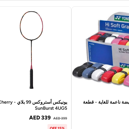
ضة ناعمة للغاية - قطعة
يونيكس أستروكس 99 بلاي - ry
SunBurst 4UG5
AED 339
AED 399
15% OFF