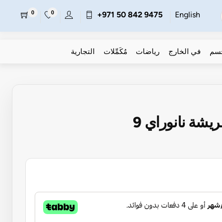
0
0
+971 50 842 9475
English
جسم
في الخارج
رياضات
مُكَمِّلات
التجارية
شة نانوراي 9