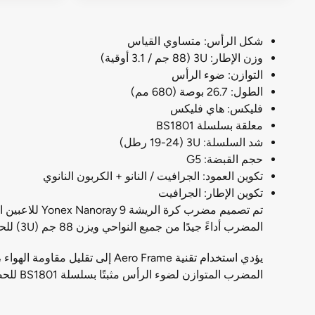
شكل الرأس: متساوي القياس
وزن الإطار: 3U (88 جم / 3.1 أوقية)
التوازن: ضوء الرأس
الطول: 26.7 بوصة (680 مم)
فليكس: هاي فليكس
معلقة بسلسلة BS1801
شد السلسلة: 3U (19-24 رطل)
حجم القبضة: G5
تكوين العمود: الجرافيت / النانو + الكربون النانوي
تكوين الإطار: الجرافيت
تم تصميم مضر
المضرب أداءً جيدًا من جميع النواحي ويزن 88 جم (3U) للحصول على إحساس خفيف الوزن وتحكم محسن.
المضرب المتوازن لضوء الرأس مثبتًا بسلسلة BS1801 للحصول على إمكانية اللعب المثلى والمتانة المحسنة.