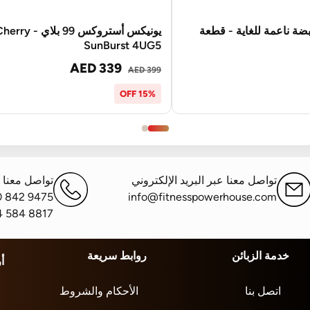
ضة ناعمة للغاية - قطعة
يونيكس أستروكس 99 بلاي - ry
SunBurst 4UG5
AED 339
AED 399
15% OFF
تواصل معنا عبر البريد الإلكتروني
تواصل معنا ع
0 842 9475
info@fitnesspowerhouse.com
4 584 8817
خدمة الزبائن
روابط سريعة
أ
اتصل بنا
الأحكام والشروط