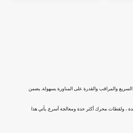
 مزيجًا من التأرجح السريع والمراقب والقدرة على المناورة بسهولة. يضمن
ليل مقاومة الهواء ، في حين توفر تقنية Nanomesh + Carbon Nanotube قوة نفور متزايدة ، ولقطات محرك أكثر حدة ومعالجة أسرع. يأتي هذا