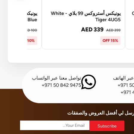
Cher
يونيكس أستروكس 99 بلاي - White
Blue
Tiger 4UG5
AED 90
AED 339
AED 100
AED 399
10% OFF
15% OFF
بر الهاتف
تواصل معنا عبر الواتساب
+971 50 842 9475
+971 5
+971 
رسل لي أفضل العروض والصفقات