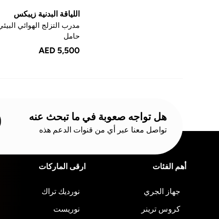
اللياقة البدنية زيبكس
مدرب التزلج الهوائي البيئي
حامل
AED 5,500
هل تواجه صعوبة في ما تبحث عنه
تواصل معنا عبر أي من قنوات الدعم هذه
أهم الفئات
ارقى الماركات
جهاز الجري
نورديك تراك
كروس ترينر
نوريست