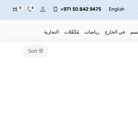
0
0
+971 50 842 9475
English
جسم
في الخارج
رياضات
مُكَمِّلات
التجارية
Sort