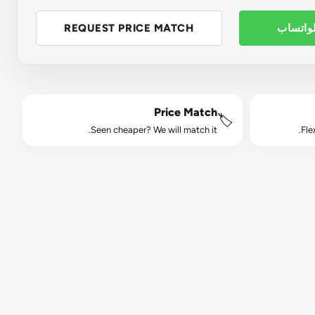
لواتساب
REQUEST PRICE MATCH
Price Match
🏷️
Seen cheaper? We will match it.
Fle