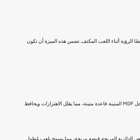
 يُحسّن أيضًا الرؤية أثناء اللعب المكثف. تضمن هذه الميزة أن تكون
صُنعت الطاولة من خشب MDF عالي الجودة، وتتميز بملعب منحني بسمك 9 مم يضمن حركة سلسة للكرة ولعبًا متناسقًا. توفر أرجل MDF المتينة قاعدة متينة، مما يقلل الاهتزازات ويحافظ
ا دقيقًا وحركات سريعة للاعب. توفر المقابض الدائرية المريحة قبضة مريحة، مما يسمح بلعب مُطول