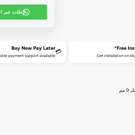
الطلب عبر ا
Buy Now Pay Later
Free Inst
💳
xible payment support available.
Get installation on eli