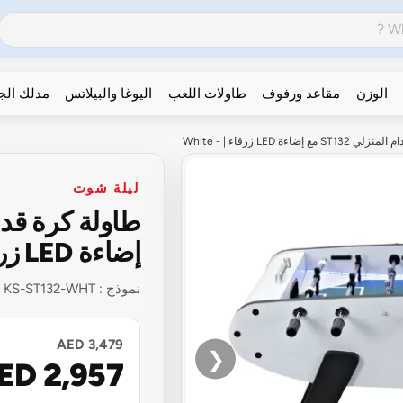
الوزن
مقاعد ورفوف
طاولات اللعب
اليوغا والبيلاتس
مدلك ال
LED زرقاء | - White
ليلة شوت
إضاءة LED زرقاء | - White
نموذج :
KS-ST132-WHT
AED 3,479
❮
ED 2,957