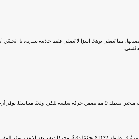
قاء مدمجة على طول قضبانها، مما يُضفي توهجًا آسرًا لا يُضفي فقط جاذبية بصرية، بل
 تُنسى.
مُجهزة بقضبان فولاذية صلبة بسمك 5/8 بوصة وسمك 1.2 مم، تُوفر طاولة ST132 تحكمً