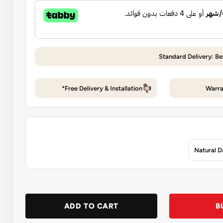
Standard Delivery: Be
Free Delivery & Installation*
Warra
Natural 
ADD TO CART
B