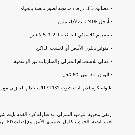
• مصابيح LED زرقاء مدمجة لصور نابضة بالحياة
• أرجل MDF ثابتة لأداء متين
• تصميم كلاسيكي لتشكيلة 1-2-3-5 لاعبين
• متوفر باللون الأبيض أو الخشب الداكن
• مثالي للاستخدام المنزلي والمباريات غير الرسمية
• الوزن التقريبي: 60 كجم
طاولة كرة قدم نايت شوت ST132 للاستخدام المنزلي مع إضاءة LED زرقاء - أشعل ليالي لعبك بأناقة
لعب نابضة بالحياة. يتكامل تصميمها الأنيق مع إضاءة LED زرقاء ديناميكية، مما يخلق جوًا غامرًا يُضفي لمسة جمالية على كل مباراة.