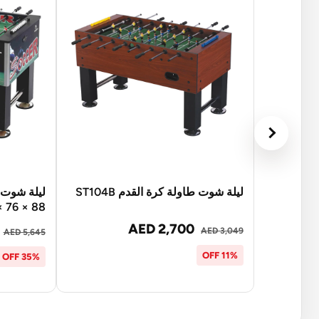
ليلة شوت طاولة كرة القدم ST104B
139 × 76 × 
AED 2,700
AED 3,049
AED 5,645
11% OFF
35% OFF