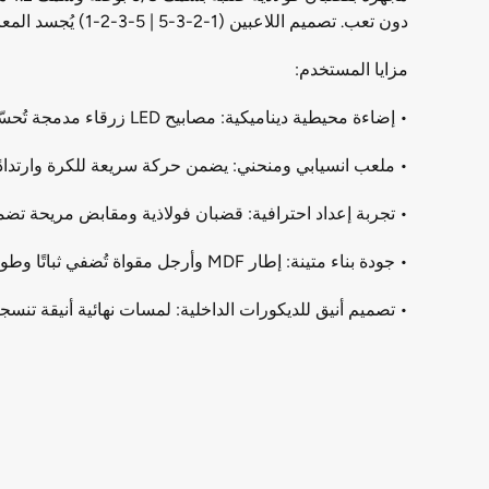
دون تعب. تصميم اللاعبين (1-2-3-5 | 5-3-2-1) يُجسد المعايير الاحترافية، مُقدمًا تجربة لعب طاولة حقيقية.
مزايا المستخدم:
• إضاءة محيطية ديناميكية: مصابيح LED زرقاء مدمجة تُحسّن أجواء اللعب في المساء أو في الإضاءة الخافتة.
• ملعب انسيابي ومنحني: يضمن حركة سريعة للكرة وارتدادًا ثا
• تجربة إعداد احترافية: قضبان فولاذية ومقابض مريحة ت
• جودة بناء متينة: إطار MDF وأرجل مقواة تُضفي ثباتًا وطول عمر.
• تصميم أنيق للديكورات الداخلية: لمسات نهائية أنيقة تنس