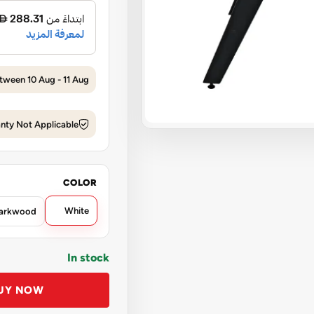
tween 10 Aug - 11 Aug
nty Not Applicable
COLOR
White
Darkwood
In stock
UY NOW