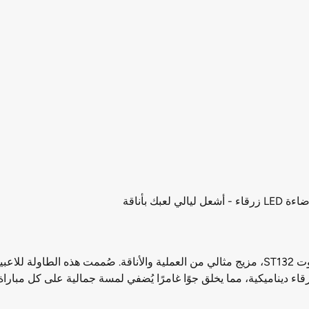
ارتقي بتجربة الترفيه المنزلي مع طاولة كرة القدم نايت شوت ST132، مزيج مثالي من العملية و