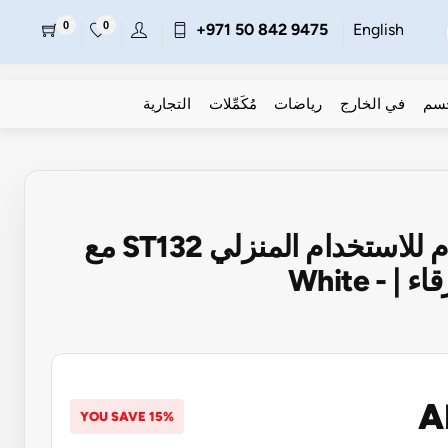
0
0
+971 50 842 9475
English
جسم
في الخارج
رياضات
مُكَمِّلات
التجارية
طاولة كرة قدم للاستخدام المنزلي ST132 مع
A
YOU SAVE 15%