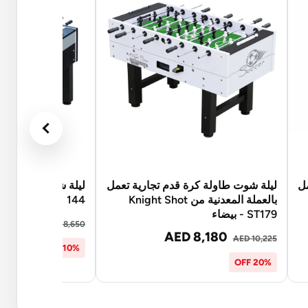
مل
ليلة شوت طاولة كرة قدم تجارية تعمل
ليلة شوت طاولة كر
بالعملة المعدنية من Knight Shot
144 × 75.6 × 90 سم | 108 كلغ
ST179 - بيضاء
 7,785
AED 8,650
AED 8,180
AED 10,225
10% OFF
20% OFF