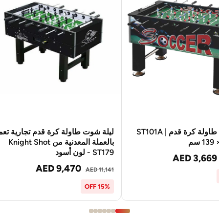
ليلة شوت طاولة كرة قدم ST101A |
ليلة شوت طاولة كرة قدم تجارية تع
88 سم
بالعملة المعدنية من Knight Shot
ST179 - لون أسود
AED 3,669
AED 9,470
AED 11,141
15% OFF