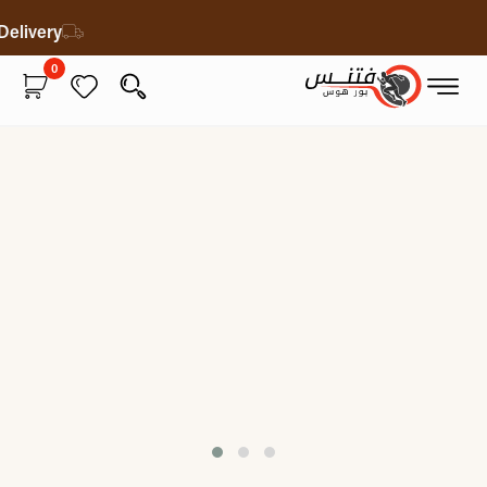
e Delivery
0