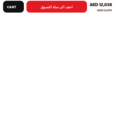
AED 12,038
اضف الى سلة التسوق
CART
AED 13,375
Knight Shot Spyder ball return عبارة عن طاولة كرة عودة
الكرة التي يمكنها التعامل مع الاستخدام المستمر. طاولة بلياردو
سبايدر هي واحدة من أفضل طاولات البلياردو مبيعا بسعر معقول
بسبب تصميمها الخالد وخصائص اللعب الرائعة. يأتي النموذج باللون
الأسود والبني مع خشب صلب عالي الجودة و Rails لوحة مقاومة
للحريق. طاولة بلياردو تجارية ومثالية الجودة يمكنها تحمل البلى
اليومي من الممارسة اليومية ، وستستمر هذه الطاولة بالتأكيد
للسنوات القادمة.
وشملت الملحقات: 4 رسوم المنزل ، الطباشير ، الفرشاة ،
مجموعة الكرة ، المثلث ، الراحة والراحة ، Cue Rack ،
القماش
الألوان المتوفرة: بني | أسود