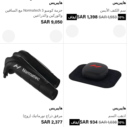
هايبريس
هايبريس
سم الكتف الأيمن
حزمة كومبو Normatech 3 مع الساقين
والوركين والذراعين
SAR 1,398
SAR 1,553
10% ايقاف
SAR 9,050
هايبريس
هايبريس
اذهب السم
مرفق ذراع نورماتيك (زوج)
SAR 2,377
SAR 934
SAR 1,038
10% ايقاف