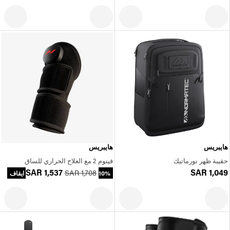
هايبريس
هايبريس
حقيبة ظهر نورماتيك
فينوم 2 مع العلاج الحراري للساق
SAR 1,537
SAR 1,049
SAR 1,708
10% ايقاف