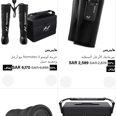
هايبريس
هايبريس
نورماتيك الأرجل السفلية
حزمة كومبو Normatec 3 مع أرجل
وحقيبة حمل
SAR 2,589
SAR 2,876
10%
SAR 6,170
SAR 6,856
10% ايقاف
ايقاف