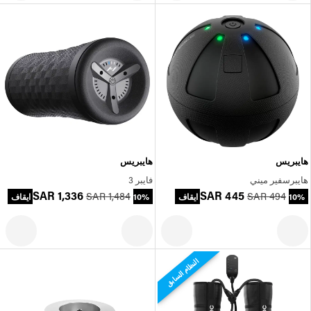
هايبريس
هايبريس
هايبرسفير ميني
فايبر 3
SAR 1,336
SAR 445
SAR 1,484
SAR 494
10% ايقاف
10% ايقاف
النظام السابق