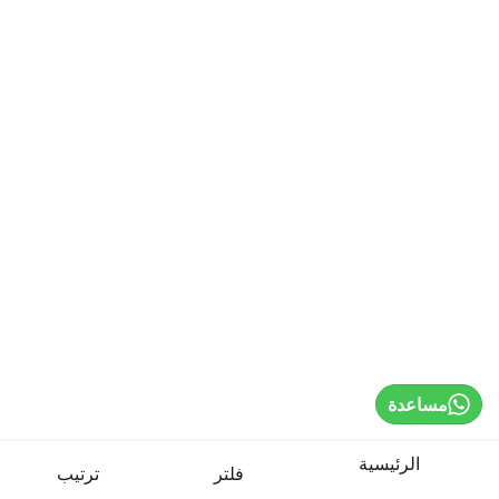
Home
Sign In / Register
Select Language
Cardio Machines
مساعدة
Strength Training
الرئيسية
فلتر
ترتيب
Weights & Bars