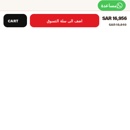
مساعدة
SAR 16,956
اضف الى سلة التسوق
CART
SAR 18,840
تتكون من قضبان مقبض مصبوبة بالحقن
وحدة تحكم أكثر سهولة في الاستخدام
تقديم تجربة مستخدم أكثر راحة وموثوقية
تم تحسين Poly dome PCB كمفتاح صغير
الإطار السفلي مقاوم للتآكل ومضاد للخدش
يعد Impulse Fitness AC2970 جهازًا للمشي التجاري للمبتدئين.
وتتكون من مقود مصبوب بالحقن ووحدة تحكم أكثر سهولة في
الاستخدام. يوفر المنتج باستمرار تجربة مستخدم أكثر راحة
وموثوقية.