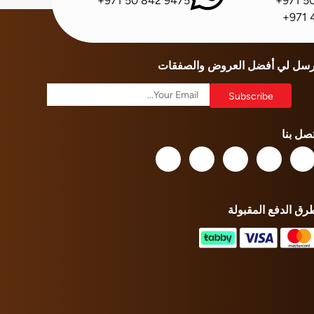
+971 50 842 9475
+971 5
+971 
رسل لي أفضل العروض والصفقات
تصل بنا
رق الدفع المقبولة