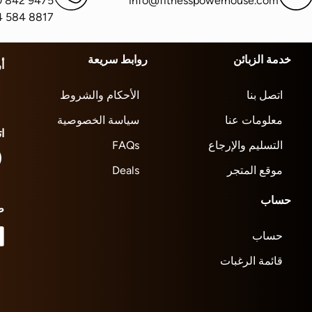
0 842 9475
info@fitnesspowerhouse.com
4 584 8817
خدمة الزبائن
روابط سريعة
أ
اتصل بنا
الأحكام والشروط
معلومات عنا
سياسة الخصوصية
ا
التسليم والإرجاع
FAQs
موقع المتجر
Deals
حساب
ط
حساب
قائمة الرغبات