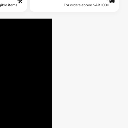
🛠️
🚚
gible items.
For orders above SAR 1000.