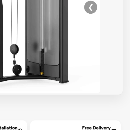
❯
allation*
Free Delivery