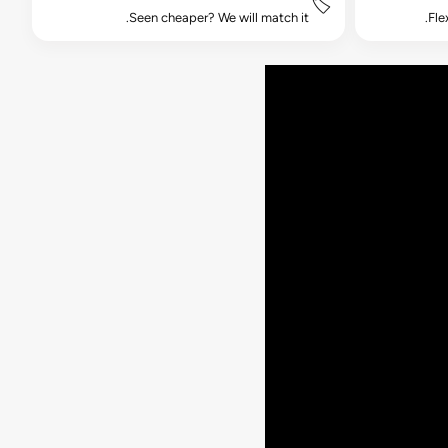
🏷️
Seen cheaper? We will match it.
Fle