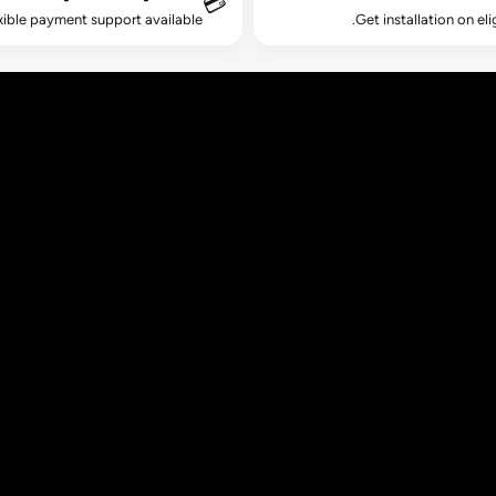
💳
xible payment support available.
Get installation on eli