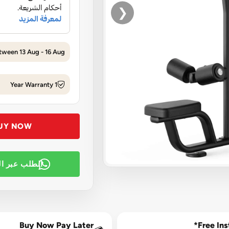
❮
tween 13 Aug - 16 Aug
1 Year Warranty
UY NOW
الطلب عبر ا
Buy Now Pay Later
Free Inst