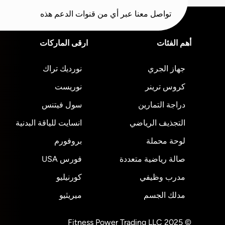
تواصل معنا عبر أي من قنوات الدعم هذه
أهم الفئات
ارقى الماركات
جهاز الجري
نورديك تراك
كروس ترينر
نوريست
دراجة التمارين
سول فيتنس
التجذيف الرياضي
انسايت للياقة البدنية
لوحة محملة
بروفورم
صالة رياضية متعددة
فورس USA
مدرب وظيفي
كورنيليو
مدلك الجسم
ميريثيو
© 2025 Fitness Power Trading LLC