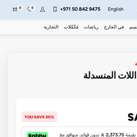
0
0
+971 50 842 9475
English
جسم
في الخارج
رياضات
مُكَمِّلات
التجارية
للات المنسدلة
S
YOU SAVE 20%