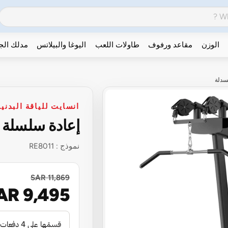
الوزن
مقاعد ورفوف
طاولات اللعب
اليوغا والبيلاتس
مدلك ال
نسدلة
انسايت للياقة البدنية
إعادة سلسلة ا
نموذج :
RE8011
SAR 11,869
AR 9,495