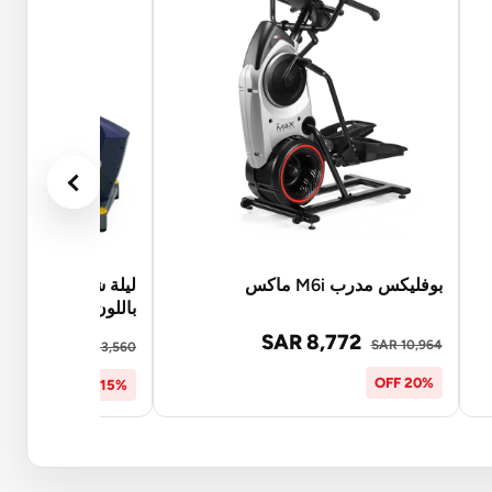
بوفليكس مدرب M6i ماكس
ليلة شوت مدرب بي
باللون الفضي والرم
SAR 8,772
11,526
SAR 10,964
SAR 13,560
20% OFF
15% OFF