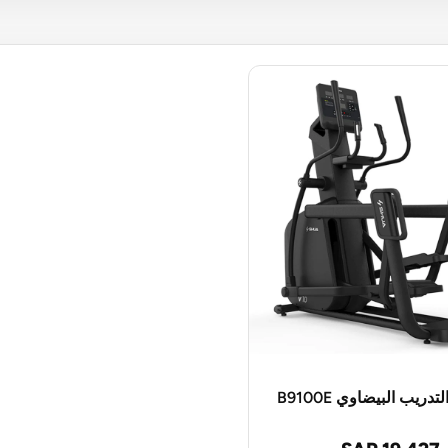
دريب البيضاوي B9100E