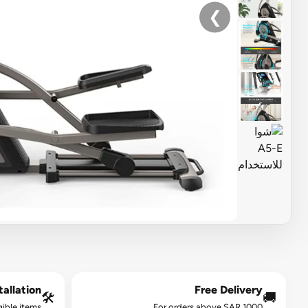
❯
allation*
Free Delivery
🛠️
🚚
gible items.
For orders above SAR 1000.