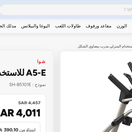
الوزن
مقاعد ورفوف
طاولات اللعب
اليوغا والبيلاتس
مدلك ال
شوا
A5-E للاستخدام المنزلي مدرب بيضاوي الشكل
نموذج :
SH-B5101E
SAR 4,457
AR 4,011