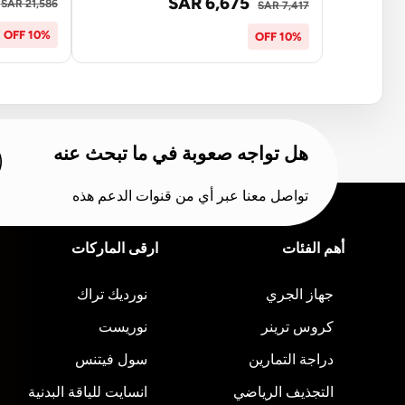
SAR 6,675
SAR 21,586
SAR 7,417
10% OFF
10% OFF
هل تواجه صعوبة في ما تبحث عنه
تواصل معنا عبر أي من قنوات الدعم هذه
أهم الفئات
ارقى الماركات
جهاز الجري
نورديك تراك
كروس ترينر
نوريست
دراجة التمارين
سول فيتنس
التجذيف الرياضي
انسايت للياقة البدنية