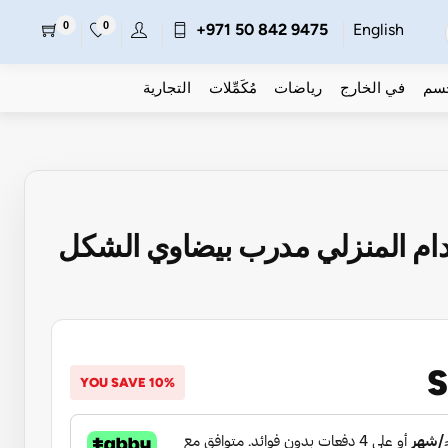
0
0
+971 50 842 9475
English
جسم
في الخارج
رياضات
مُكَمِّلات
التجارية
S
YOU SAVE 10%