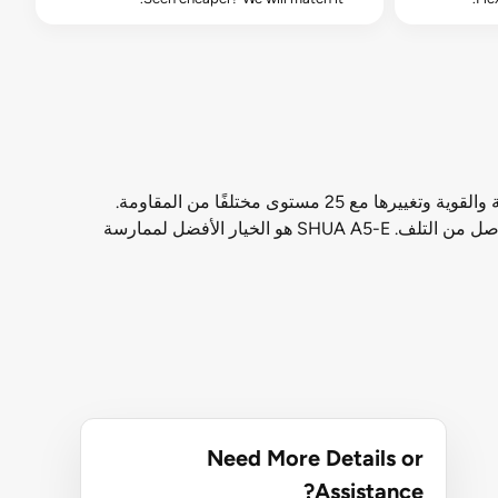
يمثل المدرب الإهليلجي SHUA A5-E شكلًا حديثًا وفعالًا من التمارين. يمكن مطابقة جميع حركات الجزء العلوي من الجسم الطبيعية والقوية وتغييرها مع 25 مستوى مختلفًا من المقاومة.
توفر أوضاع الواط تمارين ملهمة مبتكرة ، بسرعات مختلفة مع مقاومة مختلفة ، لزيادة تأثير التدريب إلى أقصى حد مع حماية المفاصل من التلف. SHUA A5-E هو الخيار الأفضل لممارسة
Need More Details or
Assistance?