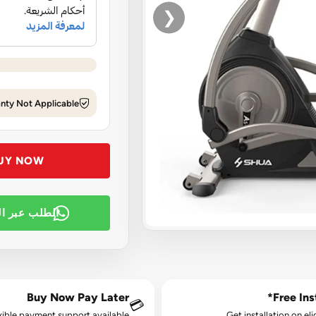
❮
nty Not Applicable
UY NOW
الطلب عبر ا
Buy Now Pay Later
Free Inst
💳
xible payment support available.
Get installation on eli