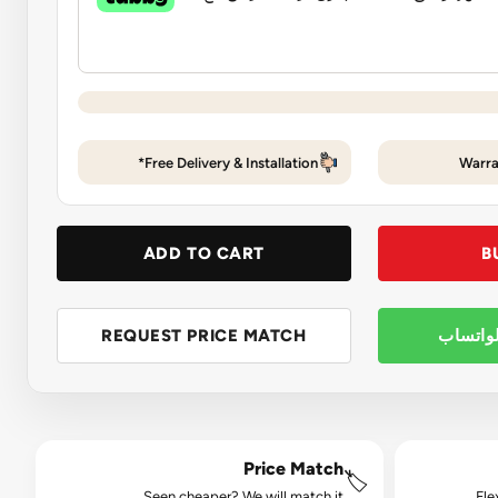
Free Delivery & Installation*
Warra
ADD TO CART
B
لواتساب
REQUEST PRICE MATCH
Price Match
🏷️
Seen cheaper? We will match it.
Fle