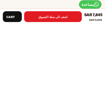
مساعدة
SAR 7,845
اضف الى سلة التسوق
CART
SAR 9,806
DC Motor 3 HP
السرعة 0.8-20 كم / ساعة
وظائف الكمبيوتر ، نبض اليد ، السرعة ، الخطوات ، وقت
المسافة والسعرات الحرارية.
حزام الجري الحجم: 1400 * 510 مم
مع 15 برنامجًا: P1-P12 و U1-U20
مع 15٪ انحدار تلقائي
شاشة TFT تعمل باللمس مقاس 11.5 بوصة
أقصى وزن للمستخدم: 135 كجم