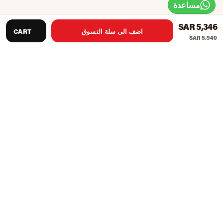
مساعدة
SAR 5,346
اضف الى سلة التسوق
CART
SAR 5,940
تتيح لك صالة الألعاب الرياضية المتعددة Weider 9900
الاستمتاع بالتمرين الكامل دون الحاجة إلى مغادرة المنزل
يحتوي هذا الصالة الرياضية المتعددة على كومة وزن 65 كجم
(143 رطل) ومقاومة 45 كجم (99 رطل) مع أشرطة الحرق
قم بتطوير جميع مجموعات العضلات الرئيسية الخاصة بك
باستخدام محطات نحت العضلات الستة: ضغط الصدر ، بكرة
عالية ، بكرة منخفضة ، ذبابة صدر قابلة للتوسيع ، لوحة صف ،
ومطور ساق 4 Foamroll
مع مزيج من لوحة الصف القابلة للتعديل ، وبكرة سفلية ،
وحزام الكاحل والمقبض ، يمكنك حتى محاكاة حركة التجديف.
يحتوي الصالة الرياضية المتعددة أيضًا على حزام ab ويتم