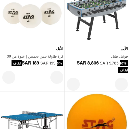
الأيل
الأيل
فوثبل طبل
كرة طاولة تنس نجمتين | عبوة من 30
SAR 189
SAR 8,806
SAR 199
SAR 9,785
10%
5% ايقاف
ايقاف