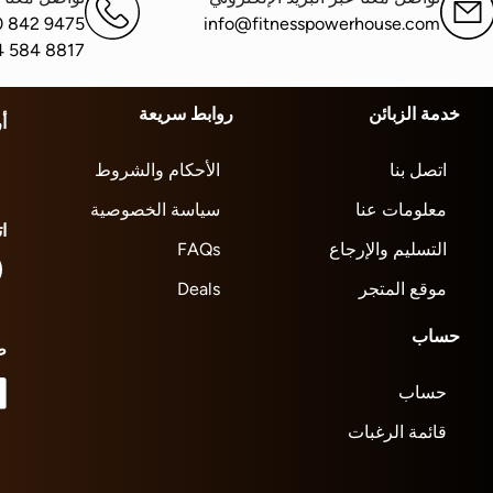
0 842 9475
info@fitnesspowerhouse.com
4 584 8817
خدمة الزبائن
روابط سريعة
أ
اتصل بنا
الأحكام والشروط
معلومات عنا
سياسة الخصوصية
ا
التسليم والإرجاع
FAQs
موقع المتجر
Deals
حساب
ط
حساب
قائمة الرغبات