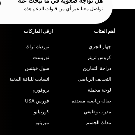
هل تواجه صعوبة في ما تبحث عنه
تواصل معنا عبر أي من قنوات الدعم هذه
أهم الفئات
ارقى الماركات
جهاز الجري
نورديك تراك
كروس ترينر
نوريست
دراجة التمارين
سول فيتنس
التجذيف الرياضي
انسايت للياقة البدنية
لوحة محملة
بروفورم
صالة رياضية متعددة
فورس USA
مدرب وظيفي
كورنيليو
مدلك الجسم
ميريثيو