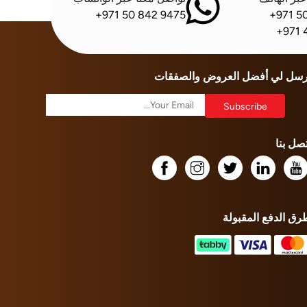
+971 50 842 9475
+971 5
+971 
رسل لي أفضل العروض والصفقات
تصل بنا
رق الدفع المقبولة