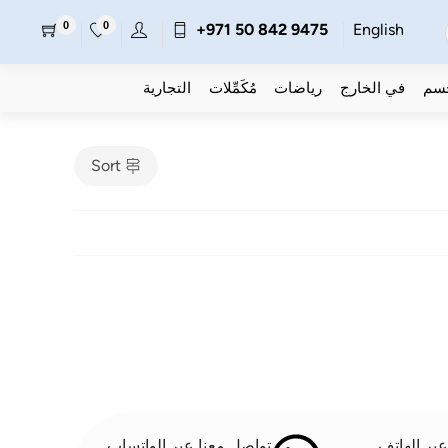
0
0
+971 50 842 9475
English
جسم
في الخارج
رياضات
مُكَمِّلات
التجارية
Sort
بر الهاتف
تواصل معنا عبر الواتساب