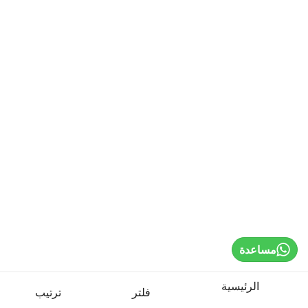
Home
Sign In / Register
Select Language
Cardio Machines
Strength Training
مساعدة
Weights & Bars
الرئيسية
فلتر
ترتيب
Benches & Racks