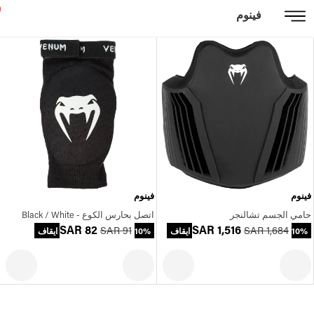
فينوم
فينوم
فينوم
حامي الجسم تشالنجر
اتصل بحارس الكوع - Black / White
SAR 82
SAR 1,516
SAR 91
SAR 1,684
10% ايقاف
10% ايقاف