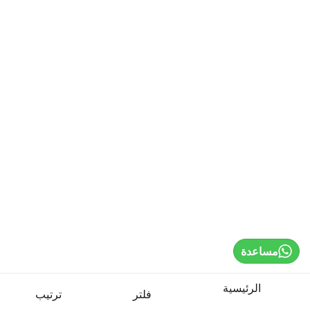
Home
Sign In / Register
Select Language
Cardio Machines
Strength Training
مساعدة
Weights & Bars
الرئيسية
فلتر
ترتيب
Benches & Racks