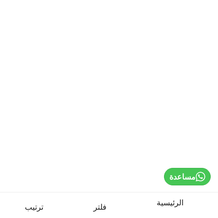
Home
Sign In / Register
Select Language
Cardio Machines
Strength Training
مساعدة
Weights & Bars
الرئيسية
فلتر
ترتيب
Benches & Racks