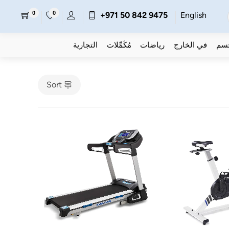
0
0
+971 50 842 9475
English
جسم
في الخارج
رياضات
مُكَمِّلات
التجارية
Sort