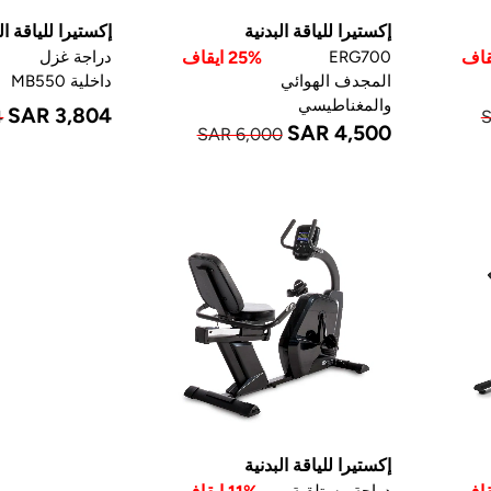
إكستيرا للياقة البدنية
إكستيرا للياقة ال
ERG700
25% ايقاف
دراجة غزل
المجدف الهوائي
داخلية MB550
والمغناطيسي
SAR 3,804
4
S
SAR 4,500
SAR 6,000
إكستيرا للياقة البدنية
دراجة مستلقية