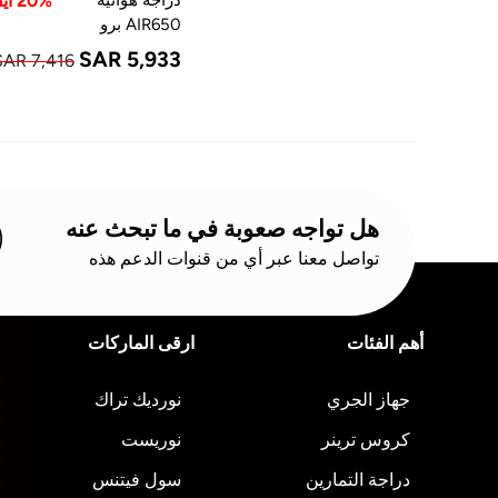
20% ايقاف
AIR650 برو
SAR 5,933
SAR 7,416
هل تواجه صعوبة في ما تبحث عنه
تواصل معنا عبر أي من قنوات الدعم هذه
أهم الفئات
ارقى الماركات
جهاز الجري
نورديك تراك
كروس ترينر
نوريست
دراجة التمارين
سول فيتنس