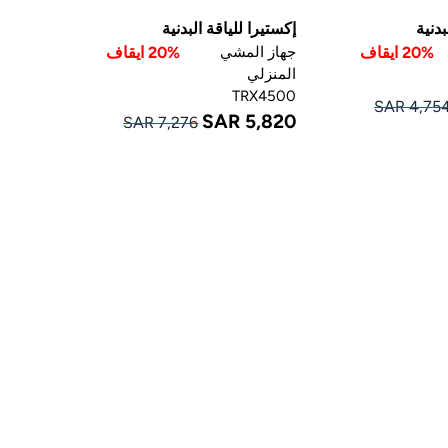
بدنية
إكستيرا للياقة البدنية
20% ايقاف
جهاز المشي
20% ايقاف
المنزلي
TRX4500
SAR 4,75
SAR 5,820
SAR 7,276