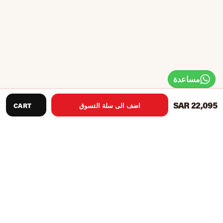
مساعدة
SAR 22,095
اضف الى سلة التسوق
CART
مصنوعة من خشب القيقب الصلب في أمريكا الشمالية
يتميز بتصميم كلاسيكي ووظائف حديثة
توفر 104 سم من السفر الهادئ والسلس وعربة فاخرة