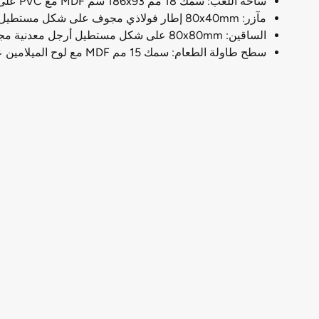
ساحة اللعب: سمك 18 مم 186x93 سم MDF مع PVC على كلا الجانبين ، مغطاة بقطعة قماش بوليستر حمراء
مآزر: 80x40mm إطار فولاذي مجوف على شكل مستطيل
الساقين: 80x80mm على شكل مستطيل أرجل معدنية مجوفة
سطح طاولة الطعام: سمك 15 مم MDF مع لوح الميلامين على كلا الجانبين (الجانب العكسي مع التقوية)