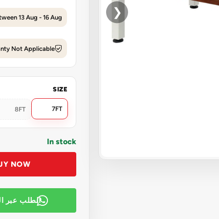
❮
tween 13 Aug - 16 Aug
nty Not Applicable
SIZE
7FT
8FT
In stock
UY NOW
الطلب عبر ا