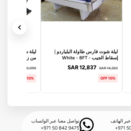
ليلة شوت فارس طاولة البلياردو |
ليلة شوت طاولة بليا
إسقاط الجيب - White - 8FT
من زينيا - 8FT
8,081
SAR 12,837
SAR 20,090
SAR 14,263
10% OFF
10% OFF
بر الهاتف
تواصل معنا عبر الواتساب
+971 50 842 9475
+971 5