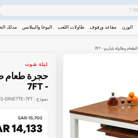
الوزن
مقاعد ورفوف
طاولات اللعب
اليوغا والبيلاتس
مدلك ال
ام وطاولة بلياردو - 7FT
ليلة شوت
حجرة طعام صغي
- 7FT
نموذج :
KS-DINETTE-7FT
SAR 15,703
R 14,133