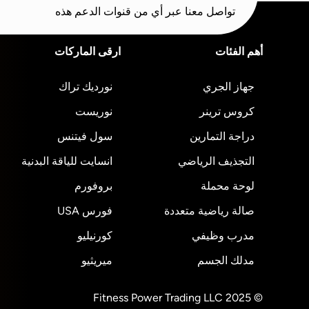
تواصل معنا عبر أي من قنوات الدعم هذه
أهم الفئات
ارقى الماركات
جهاز الجري
نورديك تراك
كروس ترينر
نوريست
دراجة التمارين
سول فيتنس
التجذيف الرياضي
انسايت للياقة البدنية
لوحة محملة
بروفورم
صالة رياضية متعددة
فورس USA
مدرب وظيفي
كورنيليو
مدلك الجسم
ميريثيو
© 2025 Fitness Power Trading LLC