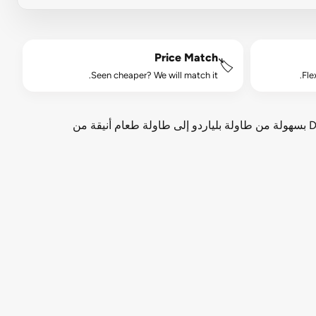
Price Match
🏷️
Seen cheaper? We will match it.
Fle
Knight Shot Dinette Dining Pool Home استخدم طاولة البلياردو التي تجمع بين الأناقة والوظائف. تتحول طاولة Dinette billiard بسهولة من طاولة بلياردو إلى طاولة طعام أنيقة من