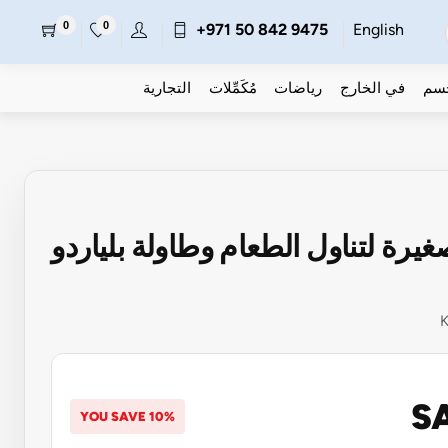
0
0
+971 50 842 9475
English
جسم
في الخارج
رياضات
مُكَمِّلات
التجارية
رة لتناول الطعام وطاولة بلياردو
SA
YOU SAVE 10%