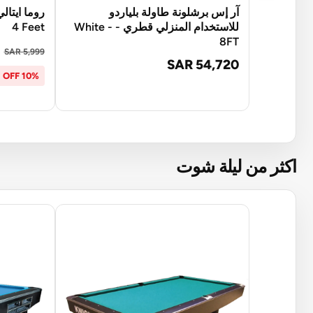
آر إس برشلونة طاولة بلياردو
للاستخدام المنزلي قطري - White -
4 Feet
8FT
SAR 5,999
SAR 54,720
10% OFF
اكثر من ليلة شوت