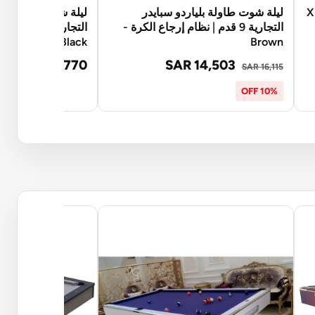
روما ايتالي طاولة بلياردو خشبية - 9 X
ليلة شوت طاولة بلياردو سبايدر
ليلة شوت طاولة بلي
التجارية 9 قدم | نظام إرجاع الكرة -
التجارية 9 قد
Black
Brown
SAR 15,770
SAR 14,503
SAR 16,115
10% OFF