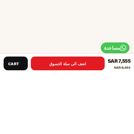
مساعدة
SAR 7,555
اضف الى سلة التسوق
CART
SAR 8,394
البناء الصلب التجاري الصلب مع 5 بوصة عالية التباين متعدد الألوان
العرض
مكبرات صوت مضخمة رقميًا مقاس 2 بوصة
تقنية ActivePulse™/SmartBeat Arm Band (تباع بشكل منفصل)