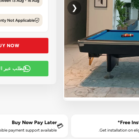
tween 13 Aug - 16 Aug
❮
nty Not Applicable
UY NOW
الطلب عبر ا
Buy Now Pay Later
Free Inst
💳
xible payment support available.
Get installation on eli