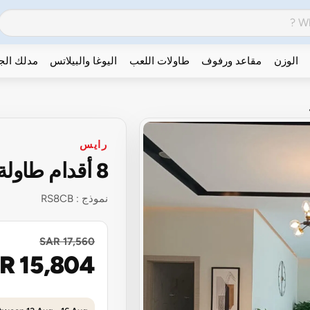
الوزن
مقاعد ورفوف
طاولات اللعب
اليوغا والبيلاتس
مدلك ال
رايس
8 أقدام طاولة البلياردو التجارية
نموذج :
RS8CB
SAR 17,560
R 15,804