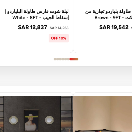
اولة بلياردو تجارية من
ليلة شوت فارس طاولة البلياردو |
Brown - 9
إسقاط الجيب - White - 8FT
SAR 12,837
SAR 19,542
SAR 14,263
10% OFF