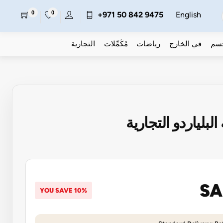
0
0
+971 50 842 9475
English
جسم
في الخارج
رياضات
مُكَمِّلات
التجارية
SA
YOU SAVE 10%