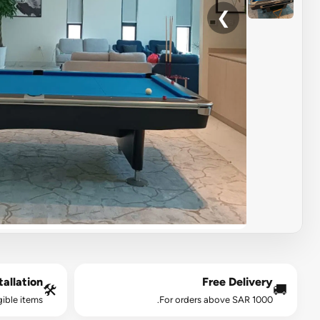
❯
allation*
Free Delivery
🛠️
🚚
gible items.
For orders above SAR 1000.