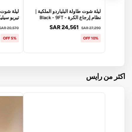
ليلة شوت طاولة البلياردو الملكية |
ليلة شوت ط
نظام إرجاع الكرة - Black - 9FT
تيربو سيليكت - FT
SAR 24,561
SAR 20,570
SAR 27,290
5% OFF
10% OFF
اكثر من رايس