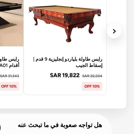
رايس طاولة بلياردو إنجليزية 9 قدم |
إسقاط الجيب
أقدام A01 / جيب منسدل
SAR 19,822
SAR 31,543
SAR 22,024
10% OFF
10% OFF
هل تواجه صعوبة في ما تبحث عنه