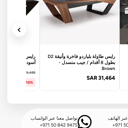
رايس طاولة بلياردو فاخرة وأنيقة D2
بطول 8 أقدام / جيب منسدل -
أسود وذهبي
Brown
6,537
SAR 29,485
SAR 31,464
10% OFF
بر الهاتف
تواصل معنا عبر الواتساب
+971 50 842 9475
+971 5