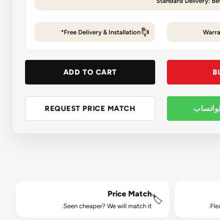
Standard Delivery: Be
Free Delivery & Installation*
Warra
ADD TO CART
B
لواتساب
REQUEST PRICE MATCH
Price Match
🏷️
Seen cheaper? We will match it.
Fle