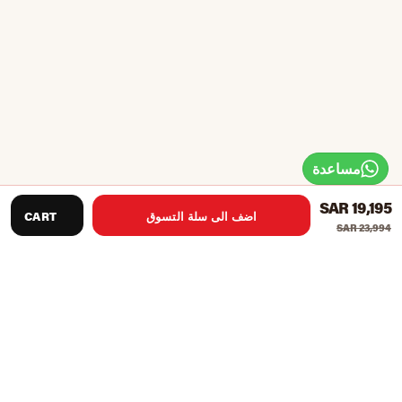
مساعدة
SAR 19,195
اضف الى سلة التسوق
CART
SAR 23,994
مثالية لتمارين بناء قوة الجسم بالكامل
يتميز بمداخن وزن 210 رطل
مثالية للصالات الرياضية التجارية أو المنزلية