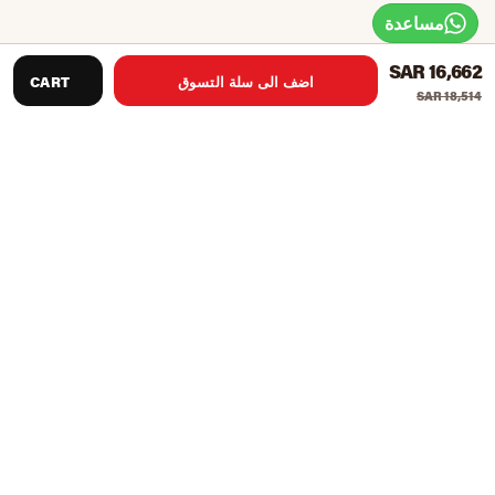
مساعدة
SAR 16,662
اضف الى سلة التسوق
CART
SAR 18,514
210 رطل. كومة الوزن المختارة
الأسلحة الصحفية المتقدمة
- ذراع ضغط 4 أوضاع مع مقابض
متعددة الأوضاع مصممة بشكل مريح. أدت الهندسة المتقدمة
إلى نطاق استثنائي من الحركة والقدرة الكاملة على الضبط لأي
مستخدم بحجم. يوفر نظام ذراع الضغط متعدد المقبض تفاعلًا
عضليًا عميقًا وفعالًا لحركات ضغط الصدر والانحدار والكتف. لا
حاجة للجلوس على الأرض لأداء تمارين التجديف ، ما عليك
سوى الإمساك بمقابض الصف الأوسط من أجل تمرين مبهج في
منتصف وأسفل الظهر سيزيد من المرونة, بناء القوة وتخفيف
الضغط على أسفل الظهر.