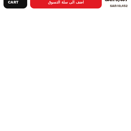
اضف الى سلة التسوق
CART
SAR 10,452
يتميز بإطار رئيسي من الفولاذ بقياس 2 بوصة × 3 بوصات 11
يسهل القرفصاء الآمن والضغط على التدريبات للمستخدمين
من جميع الأحجام
تكبير الحمل مع خزائن صلبة قابلة للتعديل
تخزين الوزن المتكامل يحمل الألواح في المكان الصحيح
أوتاد متكاملة لشرائط القوة لتسهيل التدريب على قياس ضغط
الدم
توصيات المنتج