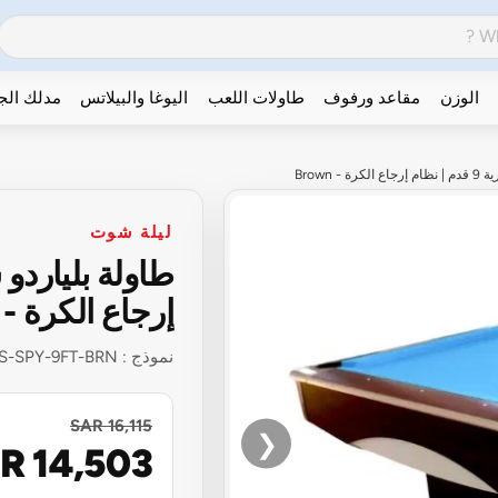
الوزن
مقاعد ورفوف
طاولات اللعب
اليوغا والبيلاتس
مدلك ال
Brown
ليلة شوت
إرجاع الكرة - Brown
نموذج :
S-SPY-9FT-BRN
SAR 16,115
❮
R 14,503