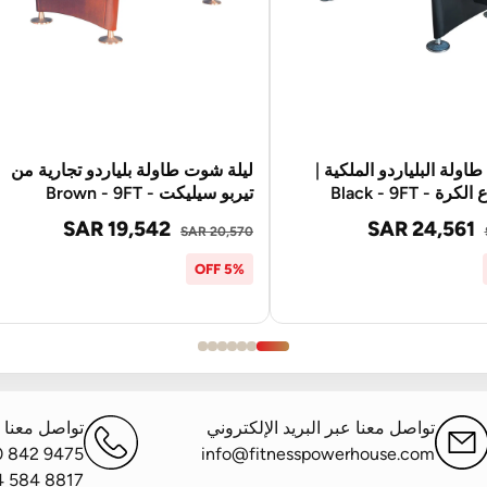
اولة البلياردو الملكية |
ليلة شوت طاولة بلياردو تجارية من
ة - Black - 9FT
تيربو سيليكت - Brown - 9FT
SAR 19,542
SAR 24,561
SAR 20,570
5% OFF
تواصل معنا عبر البريد الإلكتروني
تواصل معنا ع
0 842 9475
info@fitnesspowerhouse.com
4 584 8817