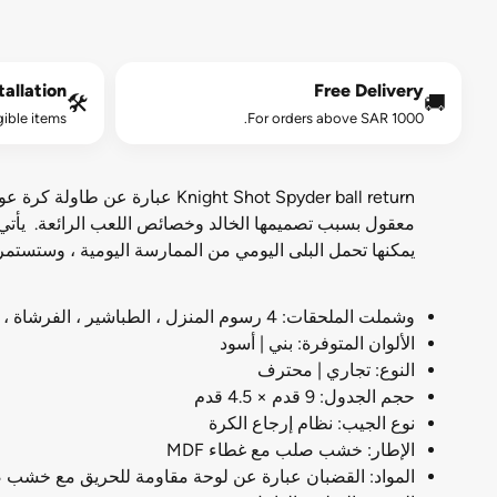
allation*
Free Delivery
🛠️
🚚
gible items.
For orders above SAR 1000.
night Shot Spyder ball return
يمكنها تحمل البلى اليومي من الممارسة اليومية ، وستستمر ه
وشملت الملحقات: 4 رسوم المنزل ، الطباشير ، الفرشاة ، مجموعة الكرة ، المثلث ، الراحة والراحة ، Cue Rack ، القماش
الألوان المتوفرة: بني | أسود
النوع: تجاري | محترف
حجم الجدول: 9 قدم × 4.5 قدم
نوع الجيب: نظام إرجاع الكرة
الإطار: خشب صلب مع غطاء MDF
المواد: القضبان عبارة عن لوحة مقاومة للحريق مع خشب