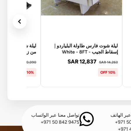
ليلة شوت فارس طاولة البلياردو |
ليلة شوت طاولة بليا
إسقاط الجيب - White - 8FT
من زينيا - 8FT
8,081
SAR 12,837
SAR 20,090
SAR 14,263
10% OFF
10% OFF
بر الهاتف
تواصل معنا عبر الواتساب
+971 50 842 9475
+971 5
+971 