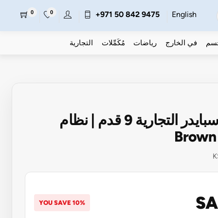
0
0
+971 50 842 9475
English
جسم
في الخارج
رياضات
مُكَمِّلات
التجارية
طاولة بلياردو سبايدر التجارية 9 قدم | نظام
K
SA
YOU SAVE 10%