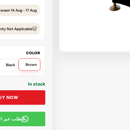
tween 14 Aug - 17 Aug
nty Not Applicable
COLOR
Brown
Black
In stock
UY NOW
الطلب عبر ا