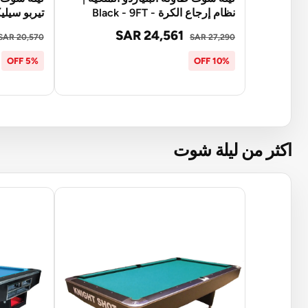
نظام إرجاع الكرة - Black - 9FT
تيربو سيليكت - FT
SAR 24,561
SAR 20,570
SAR 27,290
5% OFF
10% OFF
اكثر من ليلة شوت