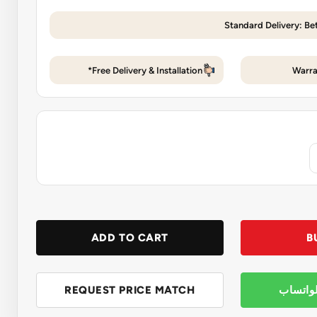
Standard Delivery: Be
Free Delivery & Installation*
Warra
ADD TO CART
B
لواتساب
REQUEST PRICE MATCH