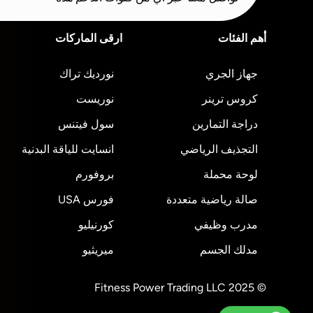
أهم الفئات
ارقى الماركات
جهاز الجري
نورديك تراك
كروس ترينر
نوريست
دراجة التمارين
سول فيتنس
التجذيف الرياضي
انسايت للياقة البدنية
لوحة محملة
بروفورم
صالة رياضية متعددة
فورس USA
مدرب وظيفي
كورنيليو
مدلك الجسم
ميريثيو
© 2025 Fitness Power Trading LLC